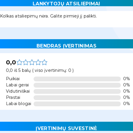
LANKYTOJŲ ATSILIEPIMAI
Kolkas atsiliepimų nėra. Galite pirmieji jį palikti.
BENDRAS ĮVERTINIMAS
0,0
0,0 iš 5 balų ( viso įvertinimų: 0 )
Puikiai
0%
Labai gerai
0%
Vidutiniškai
0%
Prastai
0%
Labai blogai
0%
ĮVERTINIMŲ SUVESTINĖ