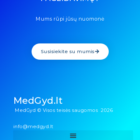
Mums rūpi jūsų nuomonė
Susisiekite su mumis
MedGyd.lt
MedGyd © Visos teisės saugomos 2026
info@medgyd.lt