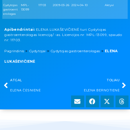
Gydytojas
MPL-
11703
2009-03-26
2024-04-10
Aktyvi
gastroent
13099
erologas
Apibendrintai:
ELENA LUKAŠEVIČIENĖ turi Gydytojas
gastroenterologas licenciją/ -as. Licencijos nr: MPL-13099, spaudo
nr: 11703.
»
»
»
Pagrindinis
Gydytojai
Gydytojas gastroenterologas
ELENA
LUKAŠEVIČIENĖ
ATGAL
TOLIAU
ELENA ČĖSNIENĖ
ELENA BERNOTIENĖ