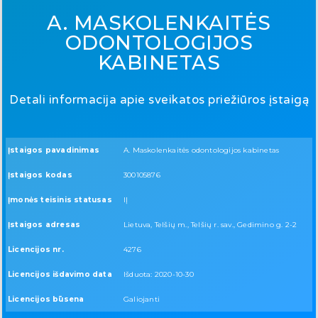
A. MASKOLENKAITĖS
ODONTOLOGIJOS
KABINETAS
Detali informacija apie sveikatos priežiūros įstaigą
Įstaigos pavadinimas
A. Maskolenkaitės odontologijos kabinetas
Įstaigos kodas
300105876
Įmonės teisinis statusas
IĮ
Įstaigos adresas
Lietuva, Telšių m., Telšių r. sav., Gedimino g. 2-2
Licencijos nr.
4276
Licencijos išdavimo data
Išduota: 2020-10-30
Licencijos būsena
Galiojanti