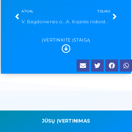
ATGAL
TOLIAU
V. Bagdonienės odontologijos kabinetas
A. Kojelės individuali įmonė
ĮVERTINKITE ĮSTAIGĄ
JŪSŲ ĮVERTINIMAS