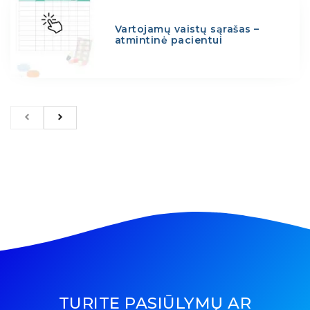
Vartojamų vaistų sąrašas –
atmintinė pacientui
TURITE PASIŪLYMŲ AR