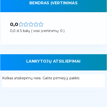
BENDRAS ĮVERTINIMAS
0,0
0,0 iš 5 balų ( viso įvertinimų: 0 )
LANKYTOJŲ ATSILIEPIMAI
Kolkas atsiliepimų nėra. Galite pirmieji jį palikti.