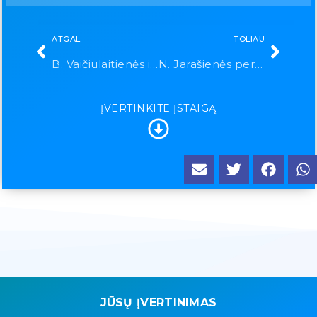
ATGAL
TOLIAU
B. Vaičiulaitienės individuali įmonė
N. Jarašienės personalinė įmonė
ĮVERTINKITE ĮSTAIGĄ
JŪSŲ ĮVERTINIMAS