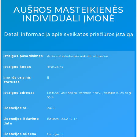
AUŠROS MASTEIKIENĖS
INDIVIDUALI ĮMONĖ
Detali informacija apie sveikatos priežiūros įstaigą
Įstaigos pavadinimas
Aušros Masteikienės individuali įmonė
Įstaigos kodas
184838074
Įmonės teisinis
IĮ
statusas
Įstaigos adresas
Lietuva, Varėnos m. Varėnos r. sav., , Vasario 16-osios g.
10-4
Licencijos nr.
2475
Licencijos išdavimo
Išduota: 2002-12-17
data
Licencijos būsena
Galiojanti