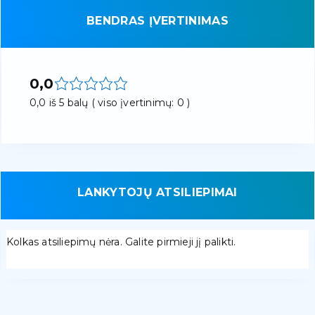
BENDRAS ĮVERTINIMAS
0,0
0,0 iš 5 balų ( viso įvertinimų: 0 )
LANKYTOJŲ ATSILIEPIMAI
Kolkas atsiliepimų nėra. Galite pirmieji jį palikti.