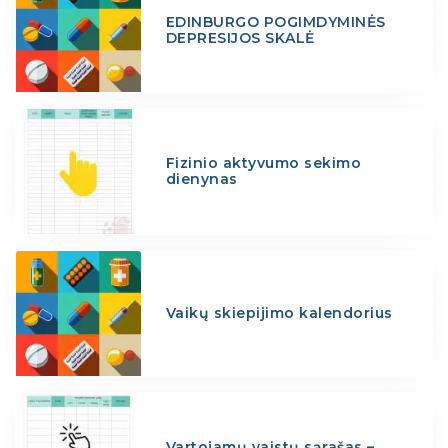
EDINBURGO POGIMDYMINĖS
DEPRESIJOS SKALĖ
Fizinio aktyvumo sekimo
dienynas
Vaikų skiepijimo kalendorius
Vartojamų vaistų sąrašas –