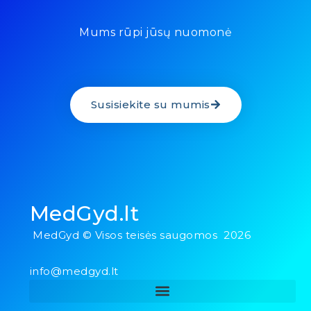
Mums rūpi jūsų nuomonė
Susisiekite su mumis
MedGyd.lt
MedGyd © Visos teisės saugomos 2026
info@medgyd.lt