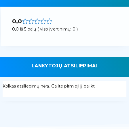
0,0
0,0 iš 5 balų ( viso įvertinimų: 0 )
LANKYTOJŲ ATSILIEPIMAI
Kolkas atsiliepimų nėra. Galite pirmieji jį palikti.