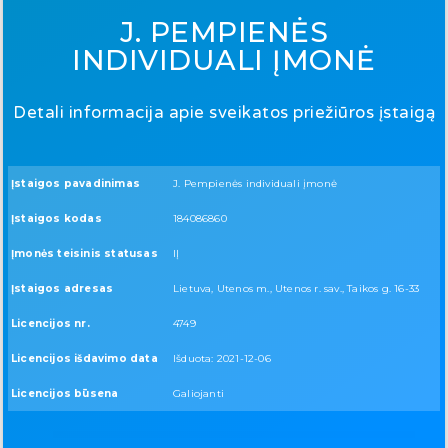
J. PEMPIENĖS
INDIVIDUALI ĮMONĖ
Detali informacija apie sveikatos priežiūros įstaigą
Įstaigos pavadinimas
J. Pempienės individuali įmonė
Įstaigos kodas
184086860
Įmonės teisinis statusas
IĮ
Įstaigos adresas
Lietuva, Utenos m., Utenos r. sav., Taikos g. 16-33
Licencijos nr.
4749
Licencijos išdavimo data
Išduota: 2021-12-06
Licencijos būsena
Galiojanti