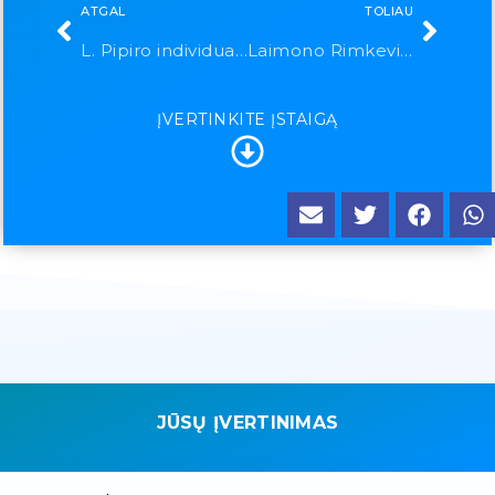
ATGAL
TOLIAU
L. Pipiro individuali įmonė
Laimono Rimkevičiaus IĮ
ĮVERTINKITE ĮSTAIGĄ
JŪSŲ ĮVERTINIMAS