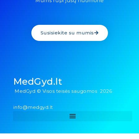
Mums rūpi jūsų nuomonė
Susisiekite su mumis
MedGyd.lt
MedGyd © Visos teisės saugomos 2026
info@medgyd.lt