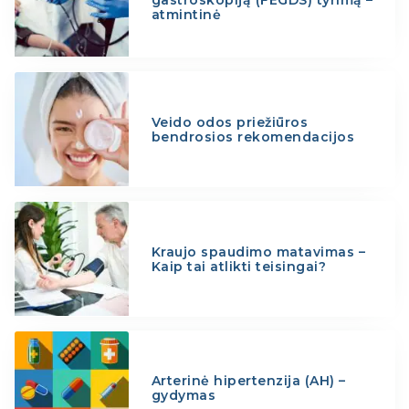
gastroskopiją (FEGDS) tyrimą –
atmintinė
Veido odos priežiūros
bendrosios rekomendacijos
Kraujo spaudimo matavimas –
Kaip tai atlikti teisingai?
Arterinė hipertenzija (AH) –
gydymas