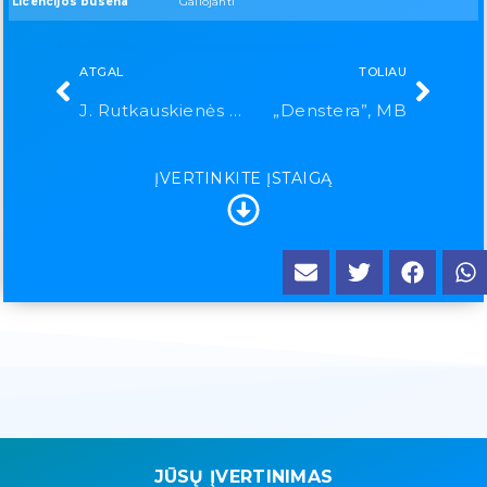
Licencijos būsena
Galiojanti
ATGAL
TOLIAU
J. Rutkauskienės stomatologijos kabinetas
„Denstera”, MB
ĮVERTINKITE ĮSTAIGĄ
JŪSŲ ĮVERTINIMAS