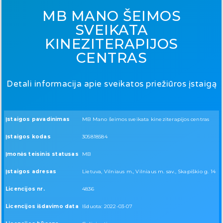
MB MANO ŠEIMOS
SVEIKATA
KINEZITERAPIJOS
CENTRAS
Detali informacija apie sveikatos priežiūros įstaigą
Įstaigos pavadinimas
MB Mano šeimos sveikata kineziterapijos centras
Įstaigos kodas
305818584
Įmonės teisinis statusas
MB
Įstaigos adresas
Lietuva, Vilniaus m., Vilniaus m. sav., Skapiškio g. 14
Licencijos nr.
4836
Licencijos išdavimo data
Išduota: 2022-03-07