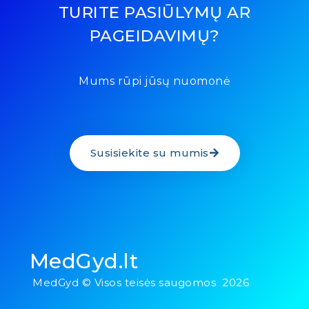
TURITE PASIŪLYMŲ AR
PAGEIDAVIMŲ?
Mums rūpi jūsų nuomonė
Susisiekite su mumis
MedGyd.lt
MedGyd © Visos teisės saugomos 2026