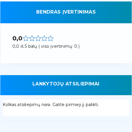
BENDRAS ĮVERTINIMAS
0,0
0,0 iš 5 balų ( viso įvertinimų: 0 )
LANKYTOJŲ ATSILIEPIMAI
Kolkas atsiliepimų nėra. Galite pirmieji jį palikti.