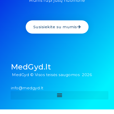
Mums rūpi jūsų nuomonė
Susisiekite su mumis
MedGyd.lt
MedGyd © Visos teisės saugomos 2026
info@medgyd.lt