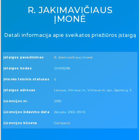
R. JAKIMAVIČIAUS
ĮMONĖ
Detali informacija apie sveikatos priežiūros įstaigą
Įstaigos pavadinimas
R. Jakimavičiaus įmonė
Įstaigos kodas
124913298
Įmonės teisinis statusas
IĮ
Įstaigos adresas
Lietuva, Vilniaus m., Vilniaus m. sav., Sporto g. 3
Licencijos nr.
2395
Licencijos išdavimo data
Išduota: 2002-09-10
Licencijos būsena
Galiojanti