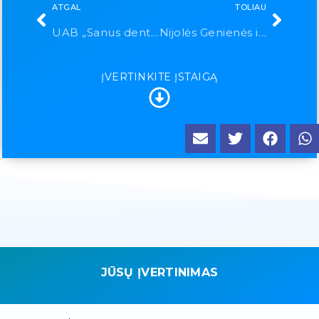
ATGAL
TOLIAU
UAB „Sanus dentes“
Nijolės Genienės individuali įmonė
ĮVERTINKITE ĮSTAIGĄ
JŪSŲ ĮVERTINIMAS