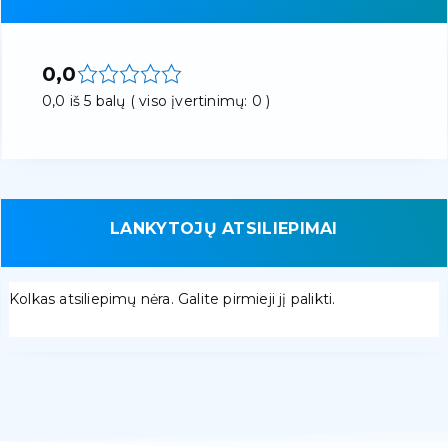
0,0
0,0 iš 5 balų ( viso įvertinimų: 0 )
LANKYTOJŲ ATSILIEPIMAI
Kolkas atsiliepimų nėra. Galite pirmieji jį palikti.