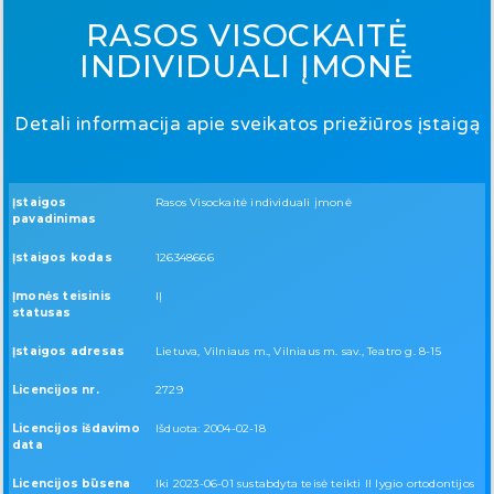
RASOS VISOCKAITĖ
INDIVIDUALI ĮMONĖ
Detali informacija apie sveikatos priežiūros įstaigą
Įstaigos
Rasos Visockaitė individuali įmonė
pavadinimas
Įstaigos kodas
126348666
Įmonės teisinis
IĮ
statusas
Įstaigos adresas
Lietuva, Vilniaus m., Vilniaus m. sav., Teatro g. 8-15
Licencijos nr.
2729
Licencijos išdavimo
Išduota: 2004-02-18
data
Licencijos būsena
Iki 2023-06-01 sustabdyta teisė teikti II lygio ortodontijos