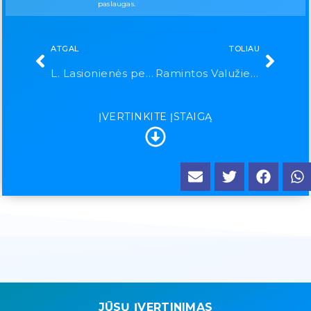
paslaugas.
ATGAL
TOLIAU
L. Lasionienės personalinė įmonė
Ramintos Valužienės individualiai įmonė „Ramteka“
ĮVERTINKITE ĮSTAIGĄ
JŪSŲ ĮVERTINIMAS