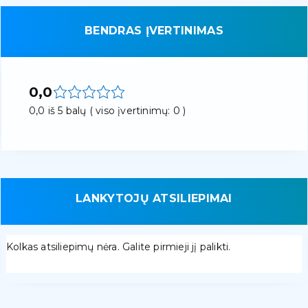
BENDRAS ĮVERTINIMAS
0,0
0,0 iš 5 balų ( viso įvertinimų: 0 )
LANKYTOJŲ ATSILIEPIMAI
Kolkas atsiliepimų nėra. Galite pirmieji jį palikti.