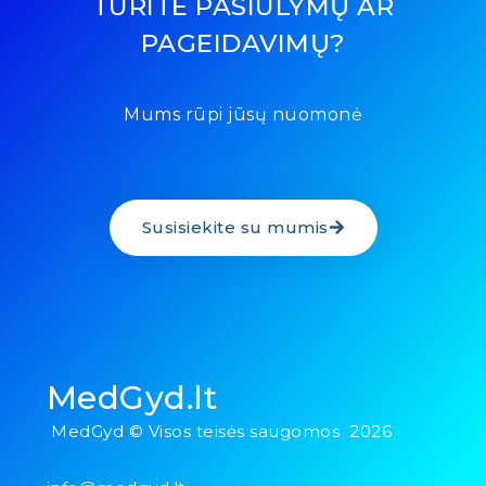
TURITE PASIŪLYMŲ AR
PAGEIDAVIMŲ?
Mums rūpi jūsų nuomonė
Susisiekite su mumis
MedGyd.lt
MedGyd © Visos teisės saugomos 2026