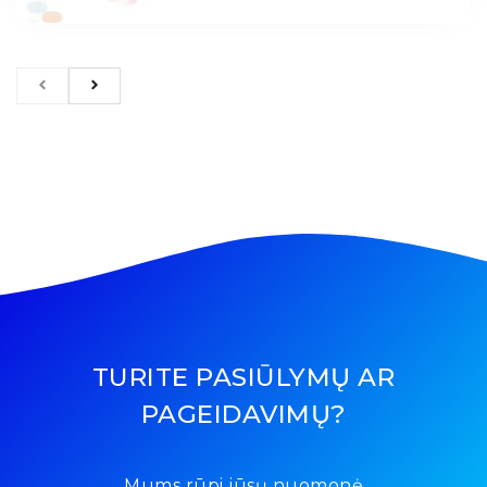
TURITE PASIŪLYMŲ AR
PAGEIDAVIMŲ?
Mums rūpi jūsų nuomonė