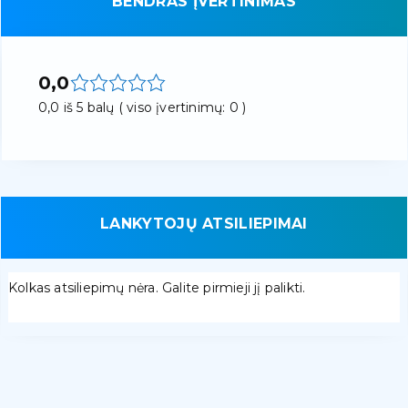
BENDRAS ĮVERTINIMAS
0,0
0,0 iš 5 balų ( viso įvertinimų: 0 )
LANKYTOJŲ ATSILIEPIMAI
Kolkas atsiliepimų nėra. Galite pirmieji jį palikti.