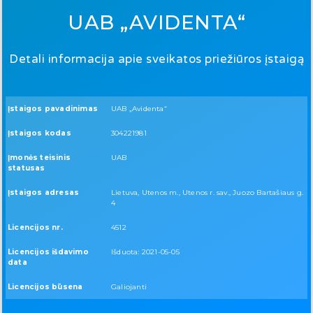
UAB „AVIDENTA“
Detali informacija apie sveikatos priežiūros įstaigą
Įstaigos pavadinimas
UAB „Avidenta“
Įstaigos kodas
304221981
Įmonės teisinis
UAB
statusas
Įstaigos adresas
Lietuva, Utenos m., Utenos r. sav., Juozo Bartašiaus g.
4
Licencijos nr.
4512
Licencijos išdavimo
Išduota: 2021-05-05
data
Licencijos būsena
Galiojanti