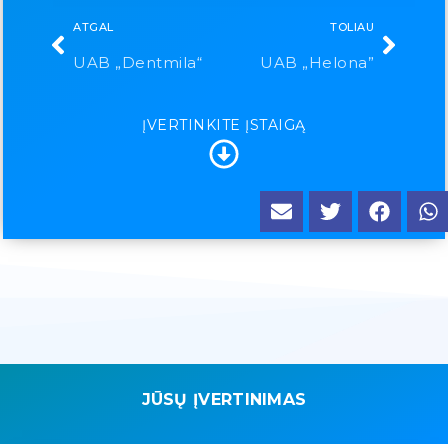
ATGAL
TOLIAU
UAB „Dentmila“
UAB „Helona”
ĮVERTINKITE ĮSTAIGĄ
JŪSŲ ĮVERTINIMAS