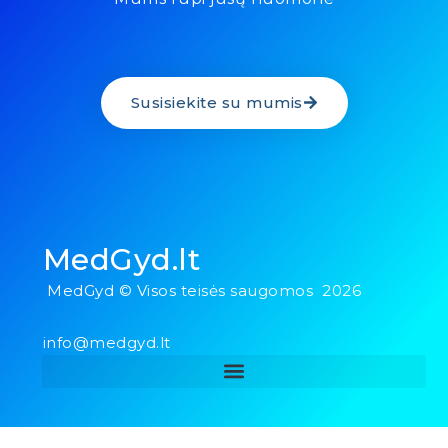
Susisiekite su mumis
MedGyd.lt
MedGyd © Visos teisės saugomos 2026
info@medgyd.lt