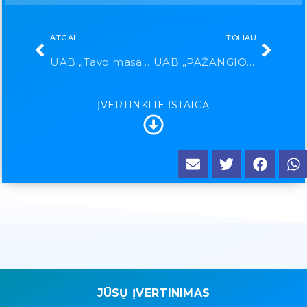
ATGAL
TOLIAU
UAB „Tavo masažas“
UAB „PAŽANGIOS ODONTOLOGIJOS METROPOLIS“
ĮVERTINKITE ĮSTAIGĄ
JŪSŲ ĮVERTINIMAS