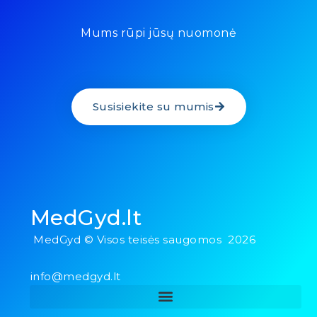
Mums rūpi jūsų nuomonė
Susisiekite su mumis
MedGyd.lt
MedGyd © Visos teisės saugomos 2026
info@medgyd.lt