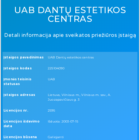
UAB DANTŲ ESTETIKOS
CENTRAS
Detali informacija apie sveikatos priežiūros įstaigą
Įstaigos pavadinimas
UAB Dantų estetikos centras
Įstaigos kodas
225104090
Įmonės teisinis
UAB
statusas
Įstaigos adresas
Lietuva, Vilniaus m., Vilniaus m. sav., A.
Juozapavičiaus g. 3
Licencijos nr.
2595
Licencijos išdavimo
Išduota: 2003-07-15
data
Licencijos būsena
Galiojanti