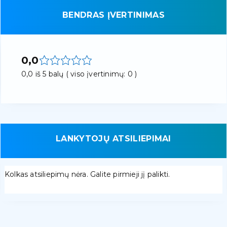
BENDRAS ĮVERTINIMAS
0,0
0,0 iš 5 balų ( viso įvertinimų: 0 )
LANKYTOJŲ ATSILIEPIMAI
Kolkas atsiliepimų nėra. Galite pirmieji jį palikti.