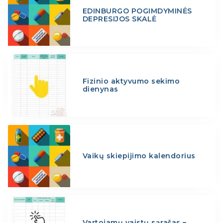
EDINBURGO POGIMDYMINĖS
DEPRESIJOS SKALĖ
Fizinio aktyvumo sekimo
dienynas
Vaikų skiepijimo kalendorius
Vartojamų vaistų sąrašas –