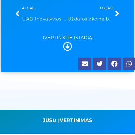
ATGAL
TOLIAU
UAB Inovatyvios medicinos sistemos
Uždaroji akcinė bendrovė „ADRIANA“
ĮVERTINKITE ĮSTAIGĄ
JŪSŲ ĮVERTINIMAS