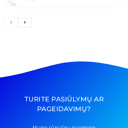
TURITE PASIŪLYMŲ AR
PAGEIDAVIMŲ?
Mums rūpi jūsų nuomonė