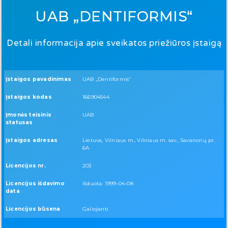
UAB „DENTIFORMIS“
Detali informacija apie sveikatos priežiūros įstaigą
Įstaigos pavadinimas
UAB „Dentiformis“
Įstaigos kodas
166904544
Įmonės teisinis
UAB
statusas
Įstaigos adresas
Lietuva, Vilniaus m., Vilniaus m. sav., Savanorių pr.
6A
Licencijos nr.
203
Licencijos išdavimo
Išduota: 1999-04-08
data
Licencijos būsena
Galiojanti