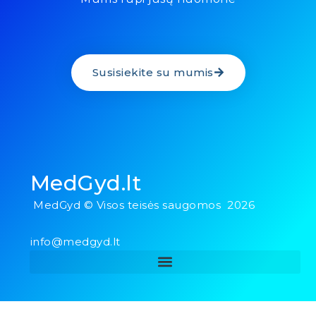
Susisiekite su mumis
MedGyd.lt
MedGyd © Visos teisės saugomos 2026
info@medgyd.lt