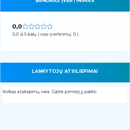
BENDRAS ĮVERTINIMAS
0,0
0,0 iš 5 balų ( viso įvertinimų: 0 )
LANKYTOJŲ ATSILIEPIMAI
Kolkas atsiliepimų nėra. Galite pirmieji jį palikti.