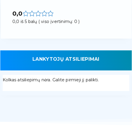
0,0
0,0 iš 5 balų ( viso įvertinimų: 0 )
LANKYTOJŲ ATSILIEPIMAI
Kolkas atsiliepimų nėra. Galite pirmieji jį palikti.