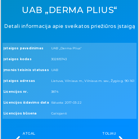
UAB „DERMA PLIUS“
Detali informacija apie sveikatos priežiūros įstaigą
Įstaigos pavadinimas
UAB „Derma Plius“
Įstaigos kodas
302815743
Įmonės teisinis statusas
UAB
Įstaigos adresas
Lietuva, Vilniaus m., Vilniaus m. sav., Žygio g. 90-161
Licencijos nr.
3874
Licencijos išdavimo data
Išduota: 2017-03-22
Licencijos būsena
Galiojanti
ATGAL
TOLIAU