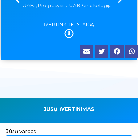
UAB „Progresyvioji Ortodontija“
UAB Ginekologijos ir šeimos klinika
ĮVERTINKITE ĮSTAIGĄ
JŪSŲ ĮVERTINIMAS
Jūsų vardas