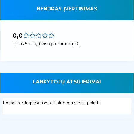
BENDRAS ĮVERTINIMAS
0,0
0,0 iš 5 balų ( viso įvertinimų: 0 )
LANKYTOJŲ ATSILIEPIMAI
Kolkas atsiliepimų nėra. Galite pirmieji jį palikti.