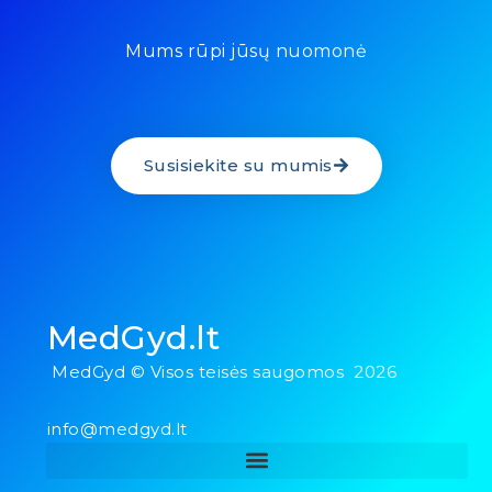
Mums rūpi jūsų nuomonė
Susisiekite su mumis
MedGyd.lt
MedGyd © Visos teisės saugomos 2026
info@medgyd.lt