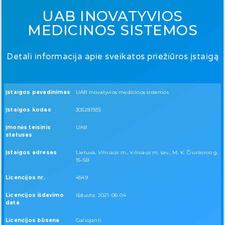
UAB INOVATYVIOS
MEDICINOS SISTEMOS
Detali informacija apie sveikatos priežiūros įstaigą
Įstaigos pavadinimas
UAB Inovatyvios medicinos sistemos
Įstaigos kodas
305281935
Įmonės teisinis
UAB
statusas
Įstaigos adresas
Lietuva, Vilniaus m., Vilniaus m. sav., M. K. Čiurlionio g.
15-5B
Licencijos nr.
4549
Licencijos išdavimo
Išduota: 2021-06-04
data
Licencijos būsena
Galiojanti