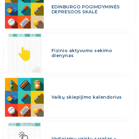
EDINBURGO POGIMDYMINĖS
DEPRESIJOS SKALĖ
Fizinio aktyvumo sekimo
dienynas
Vaikų skiepijimo kalendorius
Vartojamų vaistų sąrašas –