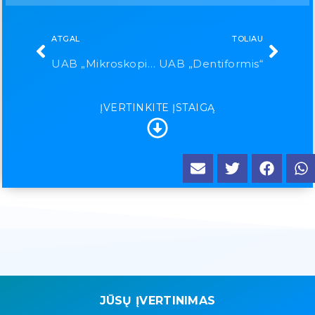
ATGAL
TOLIAU
UAB „Mikroskopinė odontologija“
UAB „Dentiformis“
ĮVERTINKITE ĮSTAIGĄ
JŪSŲ ĮVERTINIMAS