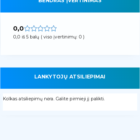
BENDRAS ĮVERTINIMAS
0,0
0,0 iš 5 balų ( viso įvertinimų: 0 )
LANKYTOJŲ ATSILIEPIMAI
Kolkas atsiliepimų nėra. Galite pirmieji jį palikti.