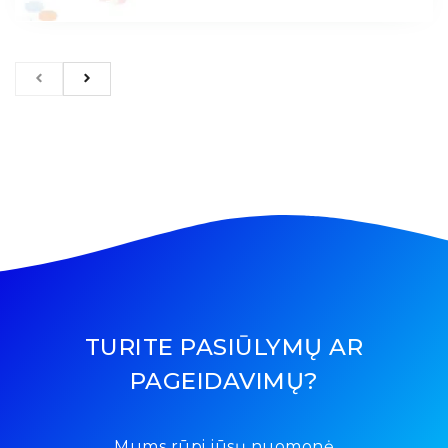
TURITE PASIŪLYMŲ AR
PAGEIDAVIMŲ?
Mums rūpi jūsų nuomonė