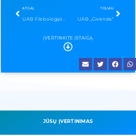
ATGAL
TOLIAU
UAB Flebologijos centras
UAB „Givenda”
ĮVERTINKITE ĮSTAIGĄ
JŪSŲ ĮVERTINIMAS