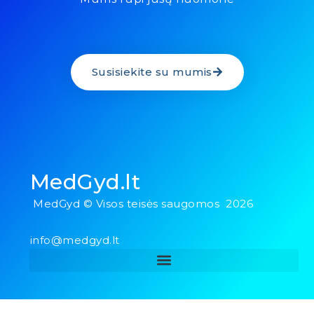
Susisiekite su mumis
MedGyd.lt
MedGyd © Visos teisės saugomos 2026
info@medgyd.lt