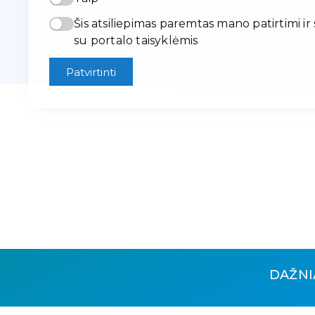
Šis atsiliepimas paremtas mano patirtimi ir
su portalo taisyklėmis
Patvirtinti
DAŽNI