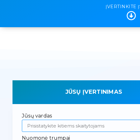
ĮVERTINKITE 
JŪSŲ ĮVERTINIMAS
Jūsų vardas
Nuomonė trumpai