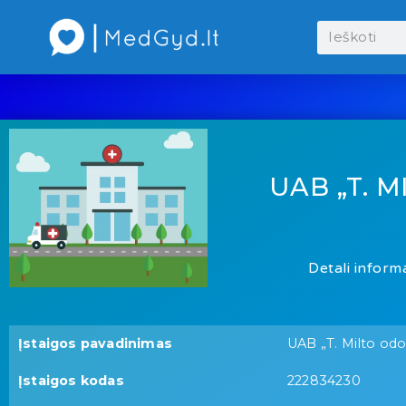
UAB „T. 
Detali informa
Įstaigos pavadinimas
UAB „T. Milto odo
Įstaigos kodas
222834230