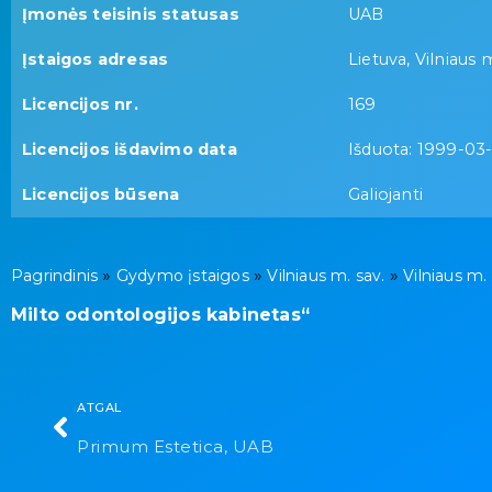
Įmonės teisinis statusas
UAB
Įstaigos adresas
Lietuva, Vilniaus m
Licencijos nr.
169
Licencijos išdavimo data
Išduota: 1999-03
Licencijos būsena
Galiojanti
»
»
»
Pagrindinis
Gydymo įstaigos
Vilniaus m. sav.
Vilniaus m.
Milto odontologijos kabinetas“
ATGAL
Primum Estetica, UAB