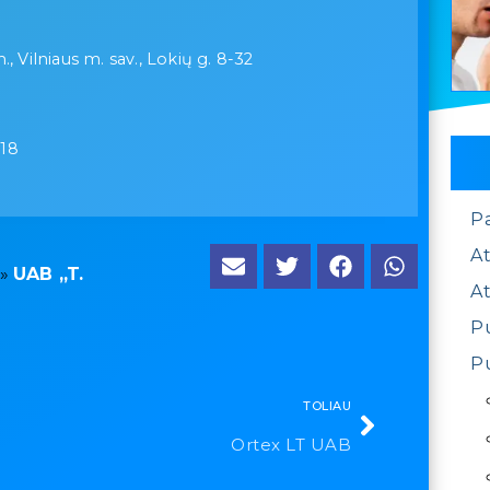
., Vilniaus m. sav., Lokių g. 8-32
-18
P
At
»
UAB „T.
At
Pu
Pu
TOLIAU
Ortex LT UAB