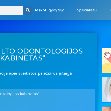
Ieškoti gydytojo
Specialistui
MILTO ODONTOLOGIJOS
KABINETAS“
cija apie sveikatos priežiūros įstaigą
ntologijos kabinetas“