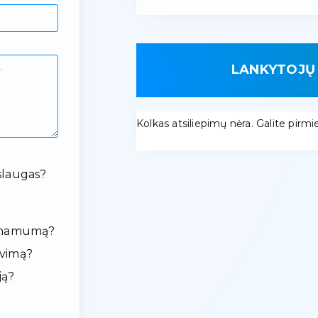
LANKYTOJŲ 
Kolkas atsiliepimų nėra. Galite pirmieji
slaugas?
ieinamumą?
avimą?
ją?