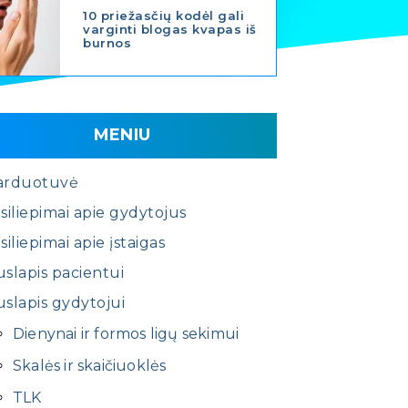
10 priežasčių kodėl gali
varginti blogas kvapas iš
burnos
MENIU
arduotuvė
siliepimai apie gydytojus
siliepimai apie įstaigas
slapis pacientui
slapis gydytojui
Dienynai ir formos ligų sekimui
Skalės ir skaičiuoklės
TLK