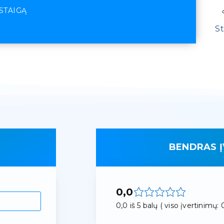
ĮSTAIGĄ
St
BENDRAS Į
0,0
0,0 iš 5 balų ( viso įvertinimų: 0