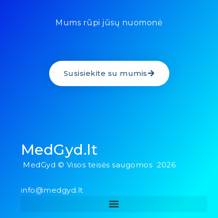
Mums rūpi jūsų nuomonė
Susisiekite su mumis
MedGyd.lt
MedGyd © Visos teisės saugomos 2026
info@medgyd.lt