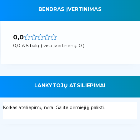
BENDRAS ĮVERTINIMAS
0,0
0,0 iš 5 balų ( viso įvertinimų: 0 )
LANKYTOJŲ ATSILIEPIMAI
Kolkas atsiliepimų nėra. Galite pirmieji jį palikti.