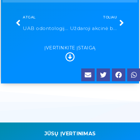
ATGAL
TOLIAU
UAB odontologijos namai „Balta lapė“
Uždaroji akcinė bendrovė „Neuroklinika“
ĮVERTINKITE ĮSTAIGĄ
JŪSŲ ĮVERTINIMAS