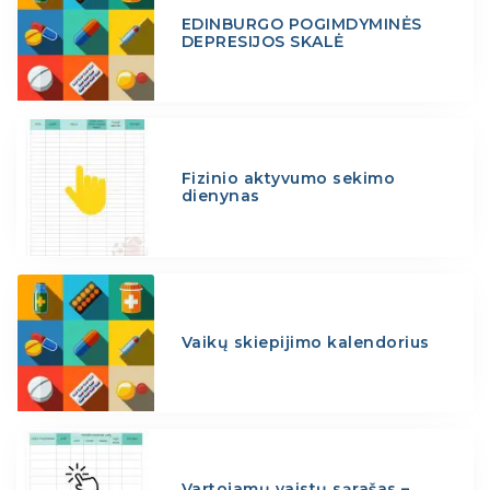
EDINBURGO POGIMDYMINĖS
DEPRESIJOS SKALĖ
Fizinio aktyvumo sekimo
dienynas
Vaikų skiepijimo kalendorius
Vartojamų vaistų sąrašas –