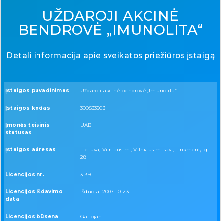
UŽDAROJI AKCINĖ
BENDROVĖ „IMUNOLITA“
Detali informacija apie sveikatos priežiūros įstaigą
Įstaigos pavadinimas
Uždaroji akcinė bendrovė „Imunolita“
Įstaigos kodas
300533503
Įmonės teisinis
UAB
statusas
Įstaigos adresas
Lietuva, Vilniaus m., Vilniaus m. sav., Linkmenų g.
28
Licencijos nr.
3139
Licencijos išdavimo
Išduota: 2007-10-23
data
Licencijos būsena
Galiojanti