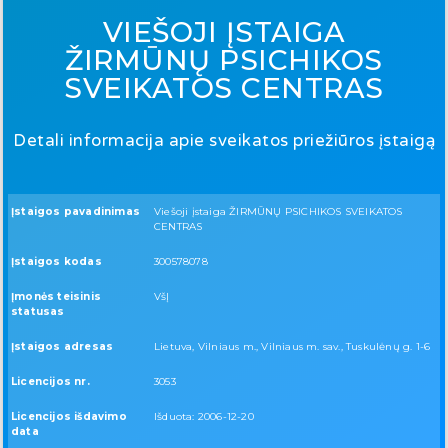
VIEŠOJI ĮSTAIGA
ŽIRMŪNŲ PSICHIKOS
SVEIKATOS CENTRAS
Detali informacija apie sveikatos priežiūros įstaigą
Įstaigos pavadinimas
Viešoji įstaiga ŽIRMŪNŲ PSICHIKOS SVEIKATOS
CENTRAS
Įstaigos kodas
300578078
Įmonės teisinis
VšĮ
statusas
Įstaigos adresas
Lietuva, Vilniaus m., Vilniaus m. sav., Tuskulėnų g. 1-6
Licencijos nr.
3053
Licencijos išdavimo
Išduota: 2006-12-20
data