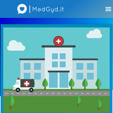
Atsiliepimai apie gydytojus
Atsiliepimai apie įstaigas