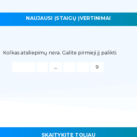
NAUJAUSI ĮSTAIGŲ ĮVERTINIMAI
Kolkas atsiliepimų nėra. Galite pirmieji jį palikti.
Atgal
1
…
7
8
9
SKAITYKITE TOLIAU