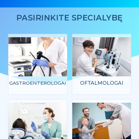
PASIRINKITE SPECIALYBĘ
SPECIALYBIU PSL
GASTROENTEROLOGAI
OFTALMOLOGAI