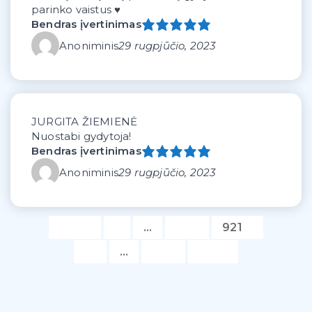
parinko vaistus ♥️
Bendras įvertinimas
Anoniminis
29 rugpjūčio, 2023
JURGITA ŽIEMIENĖ
Nuostabi gydytoja!
Bendras įvertinimas
Anoniminis
29 rugpjūčio, 2023
Atgal
1
…
920
921
922
…
938
Kitas