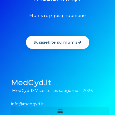
Mums rūpi jūsų nuomonė
Susisiekite su mumis
MedGyd.lt
MedGyd © Visos teisės saugomos 2026
info@medgyd.lt