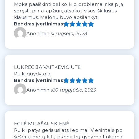
Moka paaiškinti dėl ko kilo problema ir kaip ją
spręsti, pilnai apžiūri, atsako į visus iškilusius
klausimus. Malonu buvo apsilankyti!
Bendras įvertinimas
Anoniminis
1 rugsėjo, 2023
LUKRECIJA VAITKEVIČIŪTĖ
Puiki guydytoja
Bendras įvertinimas
Anoniminis
30 rugpjūčio, 2023
EGLĖ MILAŠAUSKIENĖ
Puiki, patys geriausi atsiliepimai. Vienintelė po
šešerių metų kitų psichiatrų gydymo tinkamai