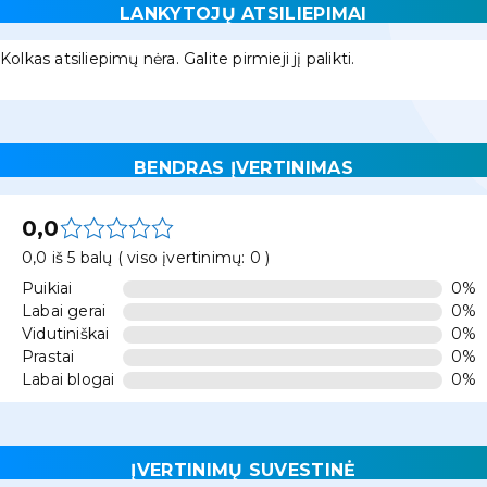
LANKYTOJŲ ATSILIEPIMAI
Kolkas atsiliepimų nėra. Galite pirmieji jį palikti.
BENDRAS ĮVERTINIMAS
0,0
0,0 iš 5 balų ( viso įvertinimų: 0 )
Puikiai
0%
Labai gerai
0%
Vidutiniškai
0%
Prastai
0%
Labai blogai
0%
ĮVERTINIMŲ SUVESTINĖ