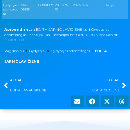
Gydytojas
OPL-
OD001999
2008-09-
2023-12-12
Aktyvi
odontolog
02836
30
as
Apibendrintai:
EDITA JARMOLAVIČIENĖ turi Gydytojas
odontologas licenciją/ -as. Licencijos nr: OPL-02836, spaudo nr:
OD001999.
»
»
»
Pagrindinis
Gydytojai
Gydytojas odontologas
EDITA
JARMOLAVIČIENĖ
ATGAL
TOLIAU
EDITA LANAUSKIENĖ
EDITA GUGIENĖ