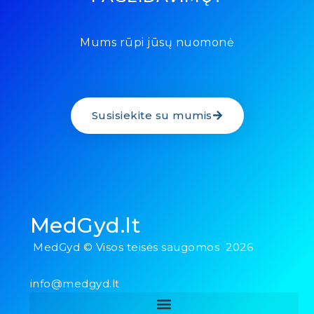
Mums rūpi jūsų nuomonė
Susisiekite su mumis
MedGyd.lt
MedGyd © Visos teisės saugomos 2026
info@medgyd.lt