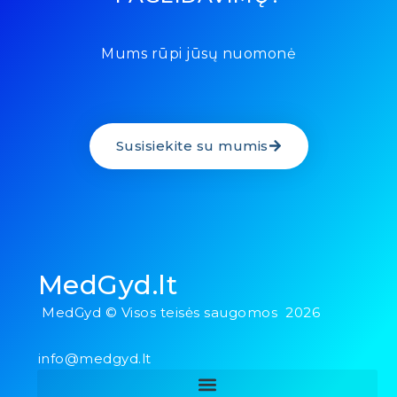
Mums rūpi jūsų nuomonė
Susisiekite su mumis
MedGyd.lt
MedGyd © Visos teisės saugomos 2026
info@medgyd.lt