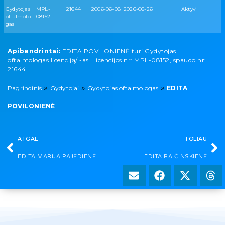
Gydytojas
MPL-
21644
2006-06-08
2026-06-26
Aktyvi
oftalmolo
08152
gas
Apibendrintai:
EDITA POVILONIENĖ turi Gydytojas
oftalmologas licenciją/ -as. Licencijos nr: MPL-08152, spaudo nr:
21644.
»
»
»
Pagrindinis
Gydytojai
Gydytojas oftalmologas
EDITA
POVILONIENĖ
ATGAL
TOLIAU
EDITA MARIJA PAJĖDIENĖ
EDITA RAIČINSKIENĖ