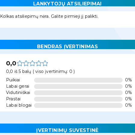
LANKYTOJŲ ATSILIEPIMAI
Kolkas atsiliepimų nėra. Galite pirmieji jį palikti.
BENDRAS ĮVERTINIMAS
0,0
0,0 iš 5 balų ( viso įvertinimų: 0 )
Puikiai
0%
Labai gerai
0%
Vidutiniškai
0%
Prastai
0%
Labai blogai
0%
ĮVERTINIMŲ SUVESTINĖ