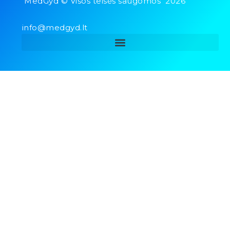
MedGyd © Visos teisės saugomos 2026
info@medgyd.lt