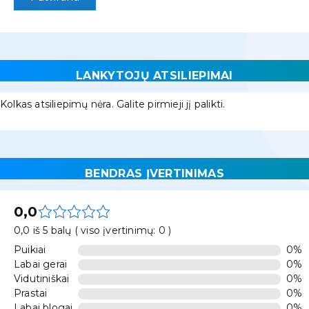
LANKYTOJŲ ATSILIEPIMAI
Kolkas atsiliepimų nėra. Galite pirmieji jį palikti.
BENDRAS ĮVERTINIMAS
0,0
0,0 iš 5 balų ( viso įvertinimų: 0 )
Puikiai
0%
Labai gerai
0%
Vidutiniškai
0%
Prastai
0%
Labai blogai
0%