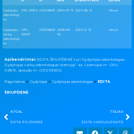
nr.
nr.
data
priežiūros data
būsena
Gydytojas
OPL-00314
OD003600
2004-07-13
2024-08-12
Aktyvi
odontolog
as
Gydytojas
OPL-
OD003600
2008-09-
2023-12-12
Aktyvi
vaikų
02810
02
odontolog
as
Apibendrintai:
EDITA ŠRIUPŠIENĖ turi Gydytojas odontologas,
Gydytojas vaikų odontologas licenciją/ -as. Licencijos nr: OPL-
02810, spaudo nr: OD003600.
»
»
»
Pagrindinis
Gydytojai
Gydytojas odontologas
EDITA
ŠRIUPŠIENĖ
ATGAL
TOLIAU
EDITA RYLIŠKIENĖ
EDITA VAIDILAUSKAITĖ