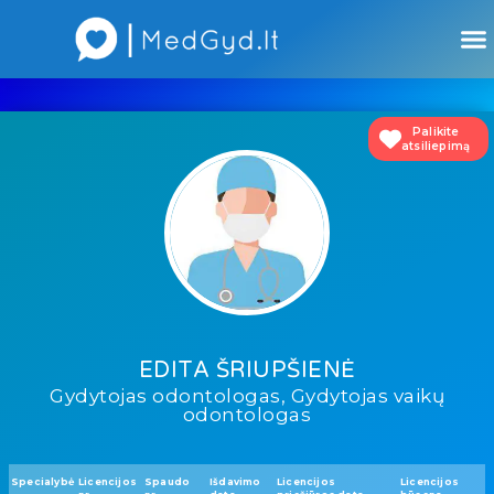
Atsiliepimai apie gydytojus
Atsiliepimai apie įstaigas
Palikite
atsiliepimą
EDITA ŠRIUPŠIENĖ
Gydytojas odontologas, Gydytojas vaikų
odontologas
Specialybė
Licencijos
Spaudo
Išdavimo
Licencijos
Licencijos