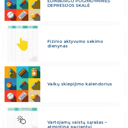
EDINBURGO POGIMDYMINĖS
DEPRESIJOS SKALĖ
Fizinio aktyvumo sekimo
dienynas
Vaikų skiepijimo kalendorius
Vartojamų vaistų sąrašas –
atmintinė pacientui