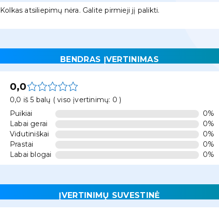
Kolkas atsiliepimų nėra. Galite pirmieji jį palikti.
BENDRAS ĮVERTINIMAS
0,0
0,0 iš 5 balų ( viso įvertinimų: 0 )
Puikiai
0%
Labai gerai
0%
Vidutiniškai
0%
Prastai
0%
Labai blogai
0%
ĮVERTINIMŲ SUVESTINĖ