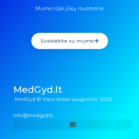
Mums rūpi jūsų nuomonė
Susisiekite su mumis
MedGyd.lt
MedGyd © Visos teisės saugomos 2026
info@medgyd.lt