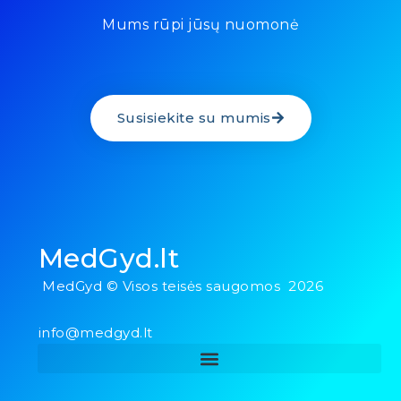
Mums rūpi jūsų nuomonė
Susisiekite su mumis
MedGyd.lt
MedGyd © Visos teisės saugomos 2026
info@medgyd.lt