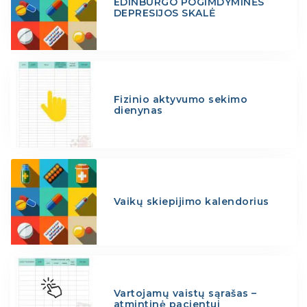
EDINBURGO POGIMDYMINĖS
DEPRESIJOS SKALĖ
Fizinio aktyvumo sekimo
dienynas
Vaikų skiepijimo kalendorius
Vartojamų vaistų sąrašas –
atmintinė pacientui