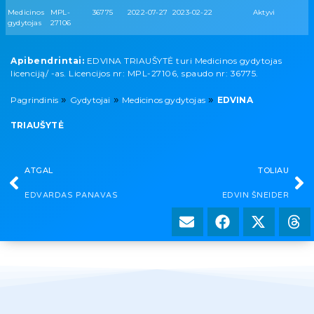
Medicinos
MPL-
36775
2022-07-27
2023-02-22
Aktyvi
gydytojas
27106
Apibendrintai:
EDVINA TRIAUŠYTĖ turi Medicinos gydytojas
licenciją/ -as. Licencijos nr: MPL-27106, spaudo nr: 36775.
»
»
»
Pagrindinis
Gydytojai
Medicinos gydytojas
EDVINA
TRIAUŠYTĖ
ATGAL
TOLIAU
EDVARDAS PANAVAS
EDVIN ŠNEIDER