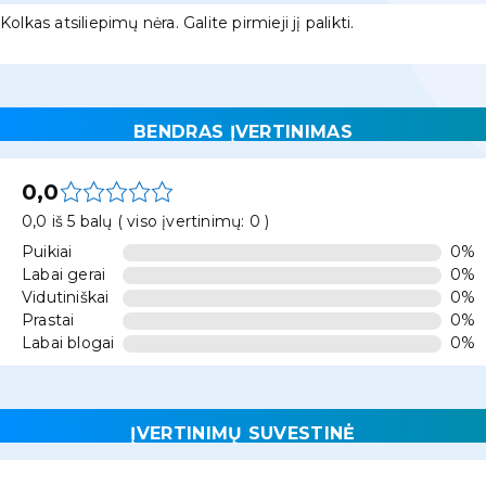
Kolkas atsiliepimų nėra. Galite pirmieji jį palikti.
BENDRAS ĮVERTINIMAS
0,0
0,0 iš 5 balų ( viso įvertinimų: 0 )
Puikiai
0%
Labai gerai
0%
Vidutiniškai
0%
Prastai
0%
Labai blogai
0%
ĮVERTINIMŲ SUVESTINĖ