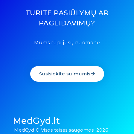
TURITE PASIŪLYMŲ AR
PAGEIDAVIMŲ?
Mums rūpi jūsų nuomonė
Susisiekite su mumis
MedGyd.lt
MedGyd © Visos teisės saugomos 2026