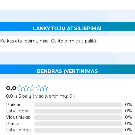
LANKYTOJŲ ATSILIEPIMAI
Kolkas atsiliepimų nėra. Galite pirmieji jį palikti.
BENDRAS ĮVERTINIMAS
0,0
0,0 iš 5 balų ( viso įvertinimų: 0 )
Puikiai
0%
Labai gerai
0%
Vidutiniškai
0%
Prastai
0%
Labai blogai
0%