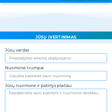
JŪSŲ ĮVERTINIMAS
Jūsų vardas
Nuomonė trumpai
Jūsų nuomonė ir patirtys plačiau