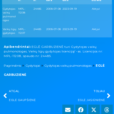
nr.
nr.
data
data
būsena
Gydytojas
MPL-
24485
2008-07-08
2023-09-19
Aktyvi
vaikų
11208
pulmonol
ogas
Vaikų ligų
MPL-
24485
2008-07-08
2023-09-19
Aktyvi
gydytojas
11207
Apibendrintai:
EGLĖ GARBUZIENĖ turi Gydytojas vaikų
pulmonologas, Vaikų ligų gydytojas licenciją/ -as. Licencijos nr:
MPL-11208, spaudo nr: 24485.
»
»
»
Pagrindinis
Gydytojai
Gydytojas vaikų pulmonologas
EGLĖ
GARBUZIENĖ
ATGAL
TOLIAU
EGLĖ GAUPŠIENĖ
EGLĖ JASIŪNIENĖ