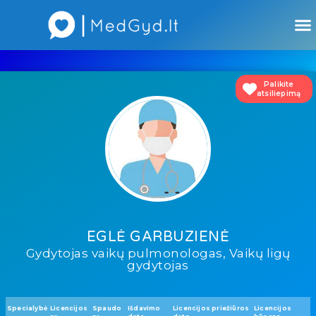
Atsiliepimai apie gydytojus
Atsiliepimai apie įstaigas
Palikite
atsiliepimą
EGLĖ GARBUZIENĖ
Gydytojas vaikų pulmonologas, Vaikų ligų
gydytojas
Specialybė
Licencijos
Spaudo
Išdavimo
Licencijos priežiūros
Licencijos