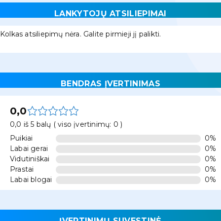
LANKYTOJŲ ATSILIEPIMAI
Kolkas atsiliepimų nėra. Galite pirmieji jį palikti.
BENDRAS ĮVERTINIMAS
0,0
0,0 iš 5 balų ( viso įvertinimų: 0 )
Puikiai
0%
Labai gerai
0%
Vidutiniškai
0%
Prastai
0%
Labai blogai
0%
ĮVERTINIMŲ SUVESTINĖ