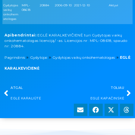
Gydytojas
MPL-
20884
2006-09-10
2021-12-10
Aktyvi
vaikų
08618
onkohem
atologas
Apibendrintai:
EGLĖ KARALKEVIČIENĖ turi Gydytojas vaikų
onkohematologas licenciją/ -as. Licencijos nr: MPL-08618, spaudo
nr: 20884.
»
»
»
Pagrindinis
Gydytojai
Gydytojas vaikų onkohematologas
EGLĖ
KARALKEVIČIENĖ
ATGAL
TOLIAU
EGLĖ KARALIŪTĖ
EGLĖ KAPAČINSKĖ