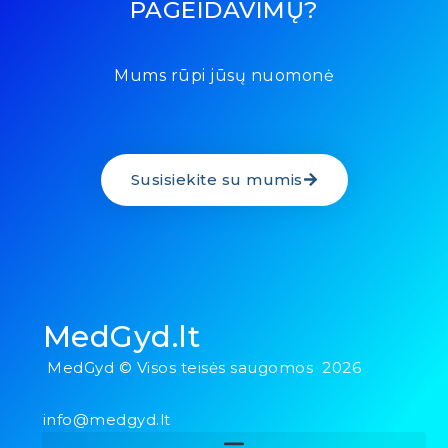
PAGEIDAVIMŲ?
Mums rūpi jūsų nuomonė
Susisiekite su mumis
MedGyd.lt
MedGyd © Visos teisės saugomos 2026
info@medgyd.lt