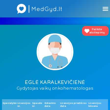
Atsiliepimai apie gydytojus
Atsiliepimai apie įstaigas
Palikite
atsiliepimą
EGLĖ KARALKEVIČIENĖ
Gydytojas vaikų onkohematologas
Specialybė
Licencijos
Spaudo
Išdavimo
Licencijos priežiūros
Licencijos
nr.
nr.
data
data
būsena