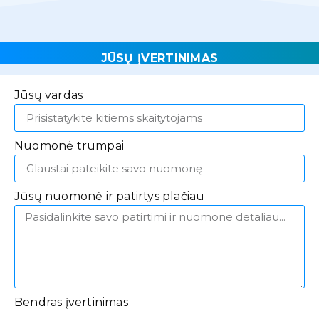
JŪSŲ ĮVERTINIMAS
Jūsų vardas
Nuomonė trumpai
Jūsų nuomonė ir patirtys plačiau
Bendras įvertinimas