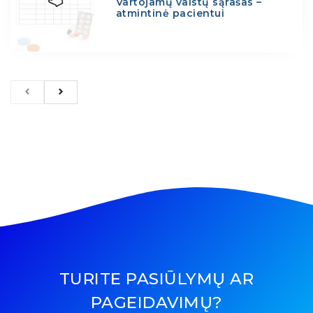
Vartojamų vaistų sąrašas –
atmintinė pacientui
TURITE PASIŪLYMŲ AR
PAGEIDAVIMŲ?