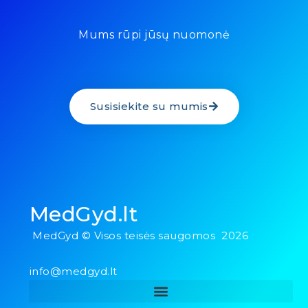
Mums rūpi jūsų nuomonė
Susisiekite su mumis
MedGyd.lt
MedGyd © Visos teisės saugomos 2026
info@medgyd.lt