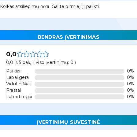
Kolkas atsiliepimų nėra. Galite pirmieji jį palikti.
BENDRAS ĮVERTINIMAS
0,0
0,0 iš 5 balų ( viso įvertinimų: 0 )
Puikiai
0%
Labai gerai
0%
Vidutiniškai
0%
Prastai
0%
Labai blogai
0%
ĮVERTINIMŲ SUVESTINĖ