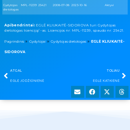
Gydytojas
MPL-11239
25421
2008-07-08
2023-10-16
Aktyvi
dietologas
Apibendrintai:
EGLĖ KLIUKAITĖ-SIDOROVA turi Gydytojas
dietologas licenciją/ -as. Licencijos nr: MPL-11239, spaudo nr: 25421.
»
»
»
Pagrindinis
Gydytojai
Gydytojas dietologas
EGLĖ KLIUKAITĖ-
SIDOROVA
ATGAL
TOLIAU
EGLĖ JODŽIŪNIENĖ
EGLĖ KATKIENĖ