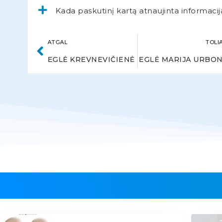
Kada paskutinį kartą atnaujinta informacij
ATGAL
TOLI
EGLĖ KREVNEVIČIENĖ
EGLĖ MARIJA URBO