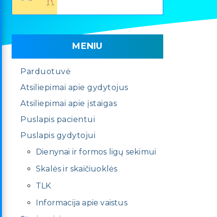
MENIU
Parduotuvė
Atsiliepimai apie gydytojus
Atsiliepimai apie įstaigas
Puslapis pacientui
Puslapis gydytojui
Dienynai ir formos ligų sekimui
Skalės ir skaičiuoklės
TLK
Informacija apie vaistus