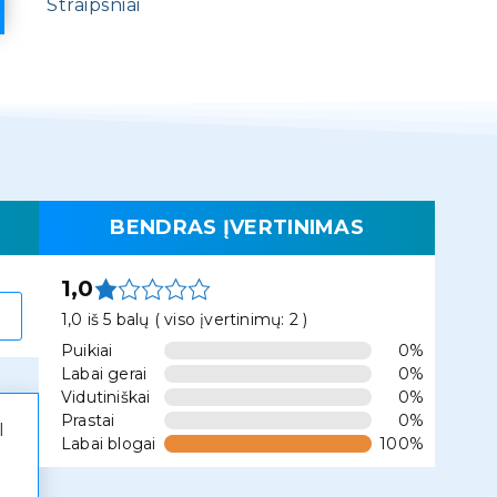
Straipsniai
BENDRAS ĮVERTINIMAS
1,0
1,0 iš 5 balų ( viso įvertinimų: 2 )
Puikiai
0%
Labai gerai
0%
Vidutiniškai
0%
Prastai
0%
I
Labai blogai
100%