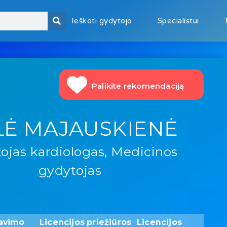
Ieškoti gydytojo
Specialistui
Palikite rekomendaciją
LĖ MAJAUSKIENĖ
ojas kardiologas, Medicinos
gydytojas
avimo
Licencijos priežiūros
Licencijos