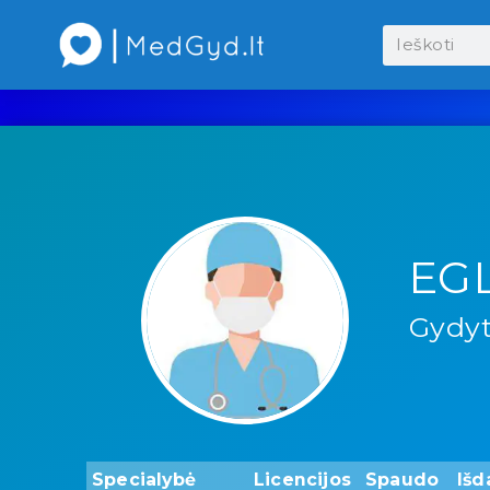
EG
Gydyt
Specialybė
Licencijos
Spaudo
Išd