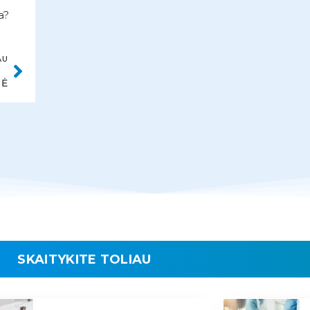
a?
AU
NĖ
SKAITYKITE TOLIAU