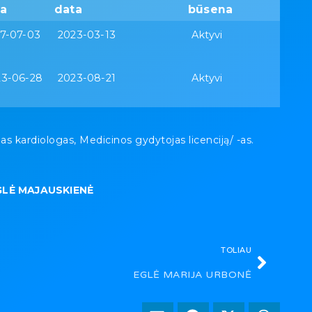
a
data
būsena
7-07-03
2023-03-13
Aktyvi
23-06-28
2023-08-21
Aktyvi
kardiologas, Medicinos gydytojas licenciją/ -as.
GLĖ MAJAUSKIENĖ
TOLIAU
EGLĖ MARIJA URBONĖ