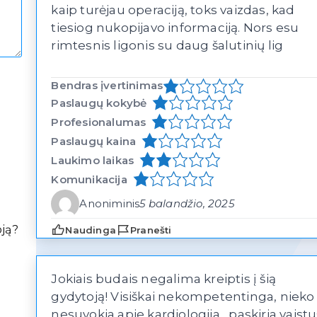
kaip turėjau operaciją, toks vaizdas, kad
tiesiog nukopijavo informaciją. Nors esu
rimtesnis ligonis su daug šalutinių lig
Bendras įvertinimas
Paslaugų kokybė
Profesionalumas
Paslaugų kaina
Laukimo laikas
Komunikacija
Anoniminis
5 balandžio, 2025
oją?
Naudinga
Pranešti
Jokiais budais negalima kreiptis į šią
gydytoją! Visiškai nekompetentinga, nieko
nesuvokia apie kardiologija , paskiria vaist