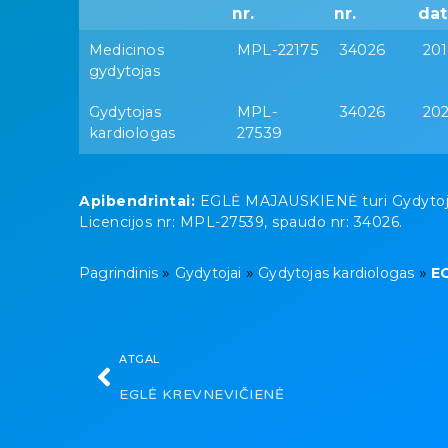
nr.
nr.
dat
Medicinos
MPL-22175
34026
201
gydytojas
Gydytojas
MPL-
34026
20
kardiologas
27539
Apibendrintai:
EGLĖ MAJAUSKIENĖ turi Gydytojas 
Licencijos nr: MPL-27539, spaudo nr: 34026.
»
»
»
Pagrindinis
Gydytojai
Gydytojas kardiologas
E
ATGAL
EGLĖ KREVNEVIČIENĖ