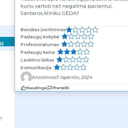
kuriu vartoti net negalima pacientui.
Santaros kliniku GĖDA!!
Bendras įvertinimas
Paslaugų kokybė
AI
Profesionalumas
Paslaugų kaina
Laukimo laikas
Komunikacija
Anoniminis
7 lapkričio, 2024
Naudinga
Pranešti
?