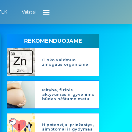
TLK
Vaistai
Atsiliepimai apie gydytojus
Atsiliepimai apie įstaigas
Puslapis pacientui
Puslapis gydytojui
REKOMENDUOJAME
Cinko vaidmuo
žmogaus organizme
Mityba, fizinis
aktyvumas ir gyvenimo
būdas nėštumo metu
Hipotenzija: priežastys,
simptomai ir gydymas