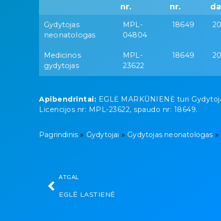
nr.
nr.
da
Gydytojas
MPL-
18649
20
neonatologas
04804
Medicinos
MPL-
18649
20
gydytojas
23622
Apibendrintai:
EGLĖ MARKŪNIENĖ turi Gydytojas n
Licencijos nr: MPL-23622, spaudo nr: 18649.
»
»
Pagrindinis
Gydytojai
Gydytojas neonatologas
ATGAL
EGLĖ LASTIENĖ