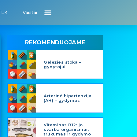
TLK
Vaistai
Atsiliepimai apie gydytojus
Atsiliepimai apie įstaigas
Puslapis pacientui
Puslapis gydytojui
REKOMENDUOJAME
Geležies stoka –
gydytojui
Arterinė hipertenzija
(AH) – gydymas
Vitaminas B12: jo
svarba organizmui,
trūkumas ir gydymo