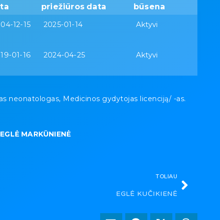
ta
priežiūros data
būsena
04-12-15
2025-01-14
Aktyvi
19-01-16
2024-04-25
Aktyvi
eonatologas, Medicinos gydytojas licenciją/ -as.
»
EGLĖ MARKŪNIENĖ
TOLIAU
EGLĖ KUČIKIENĖ