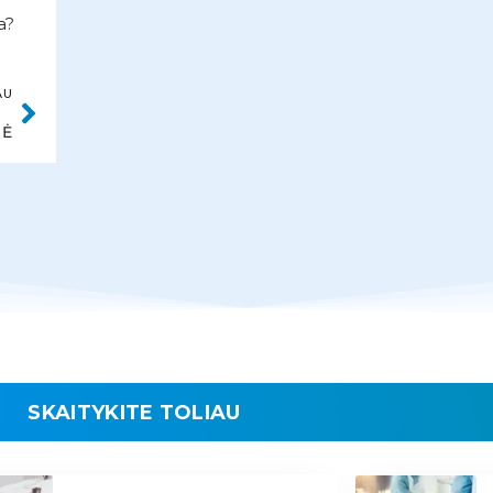
a?
AU
NĖ
SKAITYKITE TOLIAU