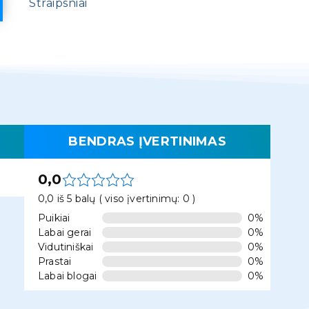
Straipsniai
BENDRAS ĮVERTINIMAS
0,0
0,0 iš 5 balų ( viso įvertinimų: 0 )
Puikiai
0%
Labai gerai
0%
Vidutiniškai
0%
Prastai
0%
Labai blogai
0%