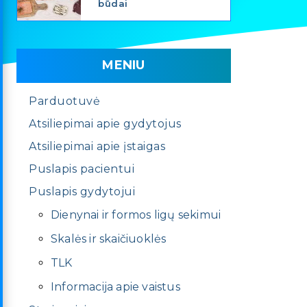
būdai
MENIU
Parduotuvė
Atsiliepimai apie gydytojus
Atsiliepimai apie įstaigas
Puslapis pacientui
Puslapis gydytojui
Dienynai ir formos ligų sekimui
Skalės ir skaičiuoklės
TLK
Informacija apie vaistus