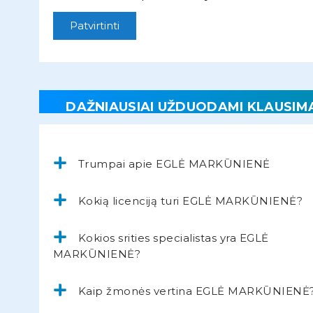
Patvirtinti
DAŽNIAUSIAI UŽDUODAMI KLAUSIM
Trumpai apie EGLĖ MARKŪNIENĖ
Kokią licenciją turi EGLĖ MARKŪNIENĖ?
Kokios srities specialistas yra EGLĖ
MARKŪNIENĖ?
Kaip žmonės vertina EGLĖ MARKŪNIENĖ