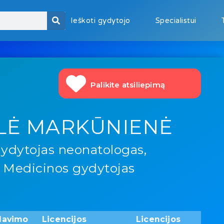
Ieškoti gydytojo
Specialistui
Palikite atsiliepimą
LĖ MARKŪNIENĖ
ydytojas neonatologas,
Medicinos gydytojas
davimo
Licencijos
Licencijos