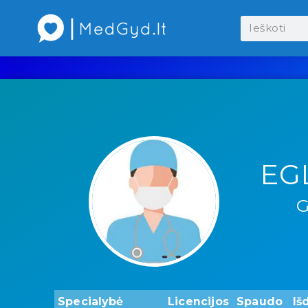
EG
G
Specialybė
Licencijos
Spaudo
Iš