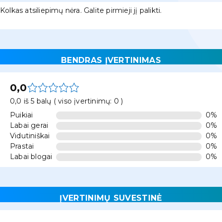
Kolkas atsiliepimų nėra. Galite pirmieji jį palikti.
BENDRAS ĮVERTINIMAS
0,0
0,0 iš 5 balų ( viso įvertinimų: 0 )
Puikiai
0%
Labai gerai
0%
Vidutiniškai
0%
Prastai
0%
Labai blogai
0%
ĮVERTINIMŲ SUVESTINĖ