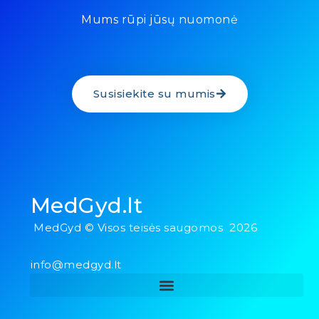
Mums rūpi jūsų nuomonė
Susisiekite su mumis
MedGyd.lt
MedGyd © Visos teisės saugomos 2026
info@medgyd.lt