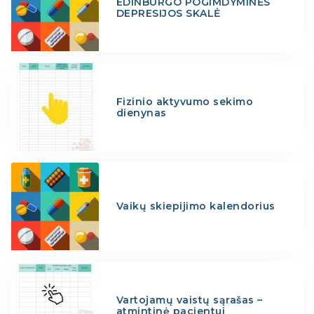
EDINBURGO POGIMDYMINĖS
DEPRESIJOS SKALĖ
Fizinio aktyvumo sekimo
dienynas
Vaikų skiepijimo kalendorius
Vartojamų vaistų sąrašas –
atmintinė pacientui