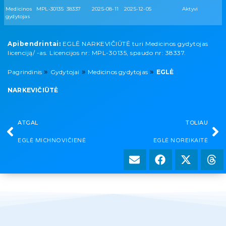
Medicinos
MPL-30135
38337
2025-08-11
2025-12-05
Aktyvi
gydytojas
Apibendrintai:
EGLĖ NARKEVIČIŪTĖ turi Medicinos gydytojas
licenciją/ -as. Licencijos nr: MPL-30135, spaudo nr: 38337.
»
»
»
Pagrindinis
Gydytojai
Medicinos gydytojas
EGLĖ
NARKEVIČIŪTĖ
ATGAL
TOLIAU
EGLĖ MICHNOVIČIENĖ
EGLĖ NOREIKAITĖ