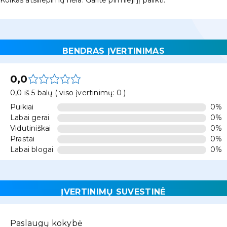
Kolkas atsiliepimų nėra. Galite pirmieji jį palikti.
BENDRAS ĮVERTINIMAS
0,0
0,0 iš 5 balų ( viso įvertinimų: 0 )
Puikiai
0%
Labai gerai
0%
Vidutiniškai
0%
Prastai
0%
Labai blogai
0%
ĮVERTINIMŲ SUVESTINĖ
Paslaugų kokybė