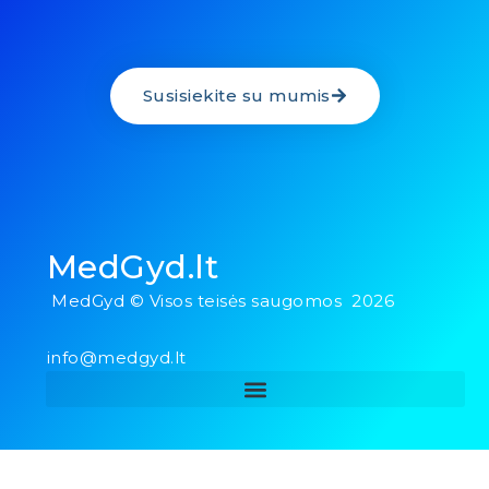
Susisiekite su mumis
MedGyd.lt
MedGyd © Visos teisės saugomos 2026
info@medgyd.lt