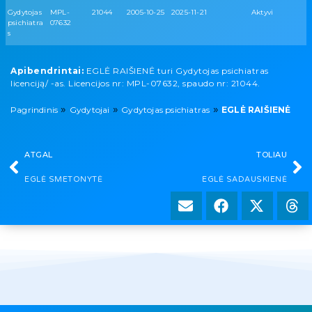
Gydytojas
MPL-
21044
2005-10-25
2025-11-21
Aktyvi
psichiatra
07632
s
Apibendrintai:
EGLĖ RAIŠIENĖ turi Gydytojas psichiatras
licenciją/ -as. Licencijos nr: MPL-07632, spaudo nr: 21044.
»
»
»
Pagrindinis
Gydytojai
Gydytojas psichiatras
EGLĖ RAIŠIENĖ
ATGAL
TOLIAU
EGLĖ SMETONYTĖ
EGLĖ SADAUSKIENĖ