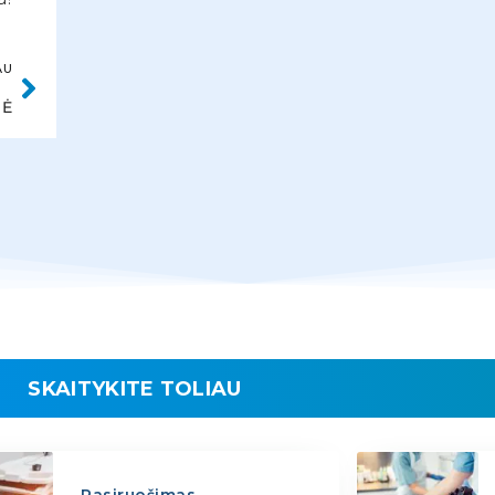
AU
NĖ
SKAITYKITE TOLIAU
Pasiruošimas