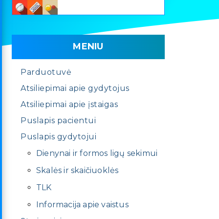
MENIU
Parduotuvė
Atsiliepimai apie gydytojus
Atsiliepimai apie įstaigas
Puslapis pacientui
Puslapis gydytojui
Dienynai ir formos ligų sekimui
Skalės ir skaičiuoklės
TLK
Informacija apie vaistus