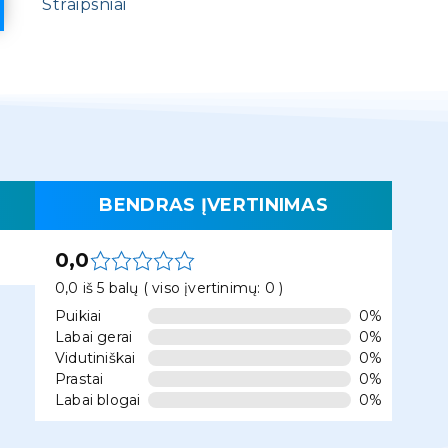
Straipsniai
BENDRAS ĮVERTINIMAS
0,0
0,0 iš 5 balų ( viso įvertinimų: 0 )
Puikiai
0%
Labai gerai
0%
Vidutiniškai
0%
Prastai
0%
Labai blogai
0%