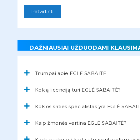
Patvirtinti
DAŽNIAUSIAI UŽDUODAMI KLAUSIM
Trumpai apie EGLĖ SABAITĖ
Kokią licenciją turi EGLĖ SABAITĖ?
Kokios srities specialistas yra EGLĖ SABAI
Kaip žmonės vertina EGLĖ SABAITĖ?
Kada paskutinį kartą atnaujinta informacij