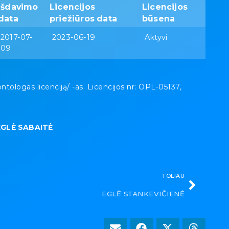
Išdavimo
Licencijos
Licencijos
data
priežiūros data
būsena
2017-07-
2023-06-19
Aktyvi
09
ologas licenciją/ -as. Licencijos nr: OPL-05137,
EGLĖ SABAITĖ
TOLIAU
EGLĖ STANKEVIČIENĖ