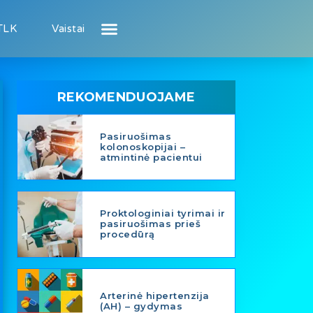
TLK
Vaistai
Atsiliepimai apie gydytojus
Atsiliepimai apie įstaigas
Puslapis pacientui
Puslapis gydytojui
REKOMENDUOJAME
Pasiruošimas
kolonoskopijai –
atmintinė pacientui
Proktologiniai tyrimai ir
pasiruošimas prieš
procedūrą
Arterinė hipertenzija
(AH) – gydymas