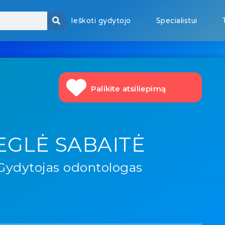
Ieškoti gydytojo
Specialistui
Palikite atsiliepimą
EGLĖ SABAITĖ
Gydytojas odontologas