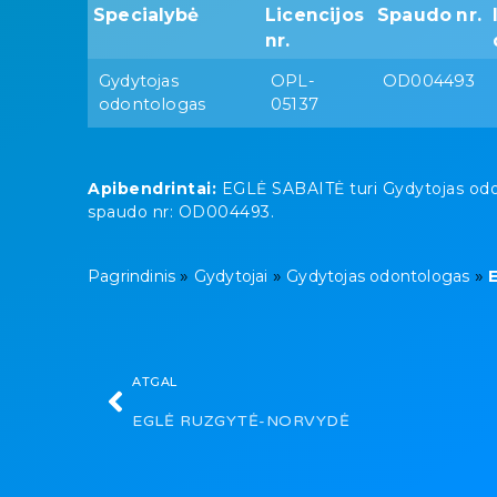
Specialybė
Licencijos
Spaudo nr.
nr.
Gydytojas
OPL-
OD004493
odontologas
05137
Apibendrintai:
EGLĖ SABAITĖ turi Gydytojas odont
spaudo nr: OD004493.
»
»
»
Pagrindinis
Gydytojai
Gydytojas odontologas
ATGAL
EGLĖ RUZGYTĖ-NORVYDĖ