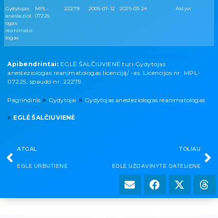
Gydytojas
MPL-
22279
2005-07-12
2025-03-24
Aktyvi
anesteziol
07225
ogas
reanimato
logas
Apibendrintai:
EGLĖ ŠALČIUVIENĖ turi Gydytojas
anesteziologas reanimatologas licenciją/ -as. Licencijos nr: MPL-
07225, spaudo nr: 22279.
»
»
Pagrindinis
Gydytojai
Gydytojas anesteziologas reanimatologas
»
EGLĖ ŠALČIUVIENĖ
ATGAL
TOLIAU
EGLĖ URBUTIENĖ
EGLĖ UŽDAVINYTĖ GATELIENĖ