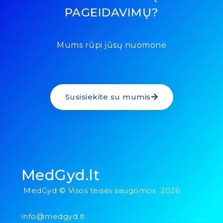
PAGEIDAVIMŲ?
Mums rūpi jūsų nuomonė
Susisiekite su mumis
MedGyd.lt
MedGyd © Visos teisės saugomos 2026
info@medgyd.lt