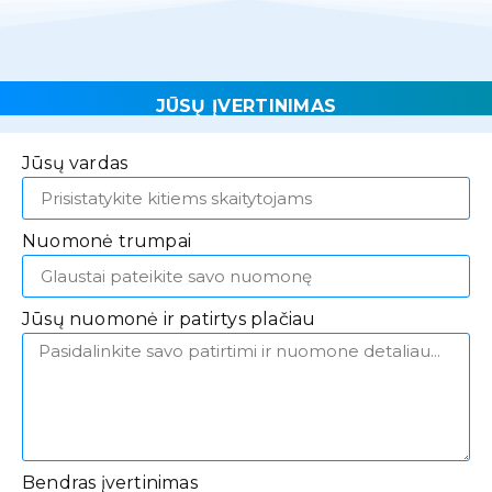
JŪSŲ ĮVERTINIMAS
Jūsų vardas
Nuomonė trumpai
Jūsų nuomonė ir patirtys plačiau
Bendras įvertinimas