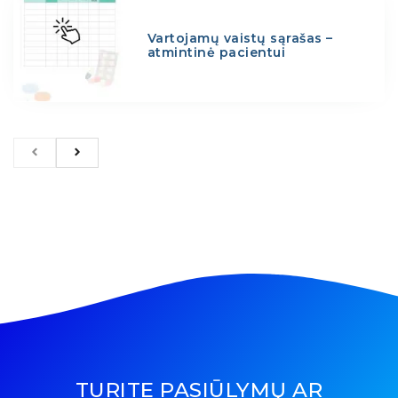
Vartojamų vaistų sąrašas –
atmintinė pacientui
TURITE PASIŪLYMŲ AR