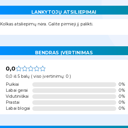
LANKYTOJŲ ATSILIEPIMAI
Kolkas atsiliepimų nėra. Galite pirmieji jį palikti.
BENDRAS ĮVERTINIMAS
0,0
0,0 iš 5 balų ( viso įvertinimų: 0 )
Puikiai
0%
Labai gerai
0%
Vidutiniškai
0%
Prastai
0%
Labai blogai
0%