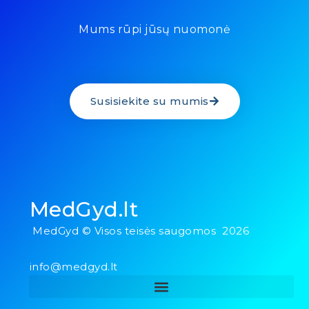
Mums rūpi jūsų nuomonė
Susisiekite su mumis
MedGyd.lt
MedGyd © Visos teisės saugomos 2026
info@medgyd.lt