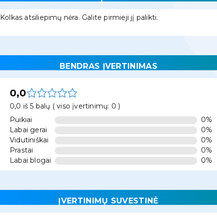
Kolkas atsiliepimų nėra. Galite pirmieji jį palikti.
BENDRAS ĮVERTINIMAS
0,0
0,0 iš 5 balų ( viso įvertinimų: 0 )
Puikiai
0%
Labai gerai
0%
Vidutiniškai
0%
Prastai
0%
Labai blogai
0%
ĮVERTINIMŲ SUVESTINĖ