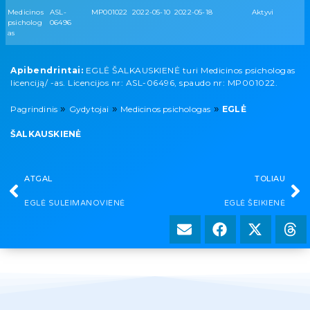
Medicinos
ASL-
MP001022
2022-05-10
2022-05-18
Aktyvi
psicholog
06496
as
Apibendrintai:
EGLĖ ŠALKAUSKIENĖ turi Medicinos psichologas
licenciją/ -as. Licencijos nr: ASL-06496, spaudo nr: MP001022.
»
»
»
Pagrindinis
Gydytojai
Medicinos psichologas
EGLĖ
ŠALKAUSKIENĖ
ATGAL
TOLIAU
EGLĖ SULEIMANOVIENĖ
EGLĖ ŠEIKIENĖ