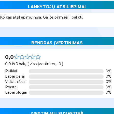
LANKYTOJŲ ATSILIEPIMAI
Kolkas atsiliepimų nėra. Galite pirmieji jį palikti.
BENDRAS ĮVERTINIMAS
0,0
0,0 iš 5 balų ( viso įvertinimų: 0 )
Puikiai
0%
Labai gerai
0%
Vidutiniškai
0%
Prastai
0%
Labai blogai
0%
ĮVERTINIMŲ SUVESTINĖ