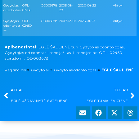
Gydytojas
OPL-
OD003678
2005-08-
2020-04-22
Aktyvi
ortodontas
01786
29
Gydytojas
OPL-
OD003678
2007-12-04
2023-01-23
Aktyvi
odontolog
02450
as
Apibendrintai:
EGLĖ ŠAULIENĖ turi Gydytojas odontologas,
Gydytojas ortodontas licenciją/ -as. Licencijos nr: OPL-02450,
spaudo nr: OD003678.
»
»
»
Pagrindinis
Gydytojai
Gydytojas odontologas
EGLĖ ŠAULIENĖ
ATGAL
TOLIAU
EGLĖ UŽDAVINYTĖ GATELIENĖ
EGLĖ TUMALEVIČIENĖ