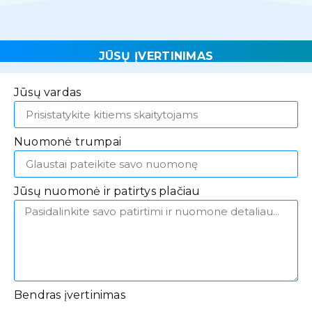
JŪSŲ ĮVERTINIMAS
Jūsų vardas
Nuomonė trumpai
Jūsų nuomonė ir patirtys plačiau
Bendras įvertinimas