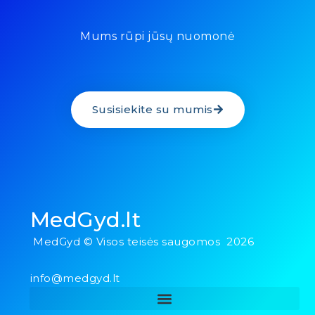
Mums rūpi jūsų nuomonė
Susisiekite su mumis
MedGyd.lt
MedGyd © Visos teisės saugomos 2026
info@medgyd.lt