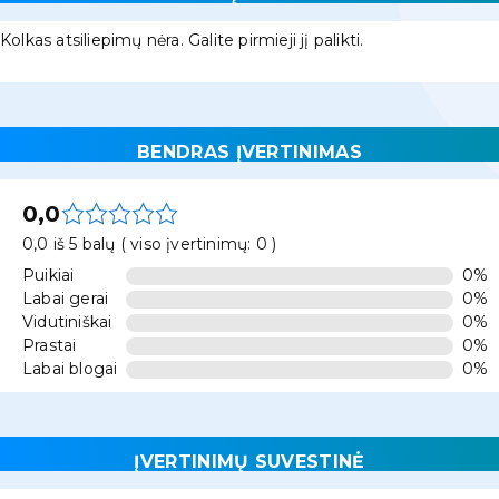
Kolkas atsiliepimų nėra. Galite pirmieji jį palikti.
BENDRAS ĮVERTINIMAS
0,0
0,0 iš 5 balų ( viso įvertinimų: 0 )
Puikiai
0%
Labai gerai
0%
Vidutiniškai
0%
Prastai
0%
Labai blogai
0%
ĮVERTINIMŲ SUVESTINĖ