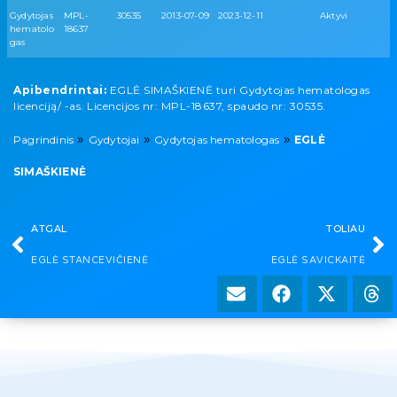
Gydytojas
MPL-
30535
2013-07-09
2023-12-11
Aktyvi
hematolo
18637
gas
Apibendrintai:
EGLĖ SIMAŠKIENĖ turi Gydytojas hematologas
licenciją/ -as. Licencijos nr: MPL-18637, spaudo nr: 30535.
»
»
»
Pagrindinis
Gydytojai
Gydytojas hematologas
EGLĖ
SIMAŠKIENĖ
ATGAL
TOLIAU
EGLĖ STANCEVIČIENĖ
EGLĖ SAVICKAITĖ