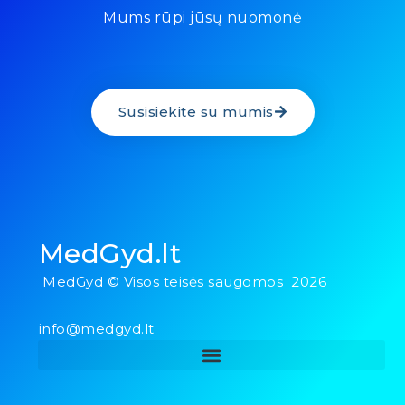
Mums rūpi jūsų nuomonė
Susisiekite su mumis
MedGyd.lt
MedGyd © Visos teisės saugomos 2026
info@medgyd.lt