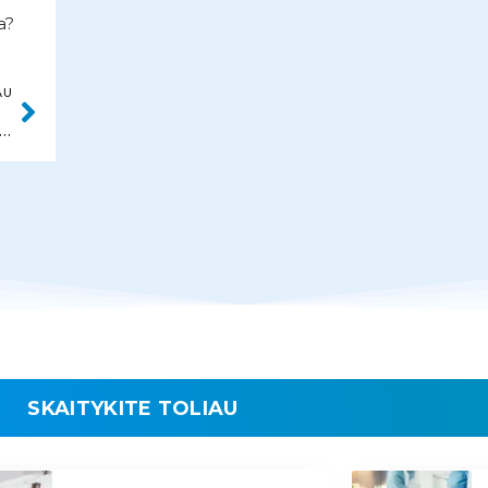
a?
AU
LENA BALIUTAVIČIENĖ
SKAITYKITE TOLIAU