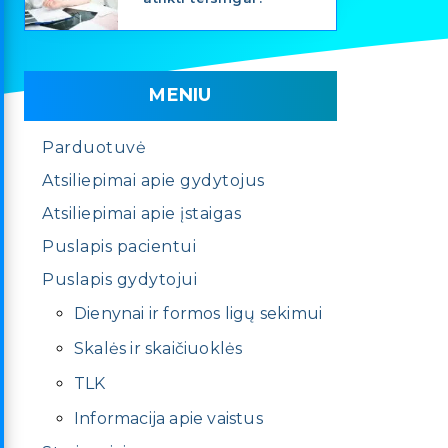
MENIU
Parduotuvė
Atsiliepimai apie gydytojus
Atsiliepimai apie įstaigas
Puslapis pacientui
Puslapis gydytojui
Dienynai ir formos ligų sekimui
Skalės ir skaičiuoklės
TLK
Informacija apie vaistus