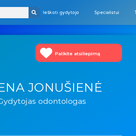
Ieškoti gydytojo
Specialistui
Palikite atsiliepimą
ENA JONUŠIENĖ
Gydytojas odontologas