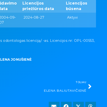
Išdavimo
Licencijos
Licencijos
data
priežiūros data
būsena
2004-09-
2024-08-27
Aktyvi
07
dontologas licenciją/ -as. Licencijos nr: OPL-00553,
ELENA JONUŠIENĖ
TOLIAU
ELENA BALIUTAVIČIENĖ