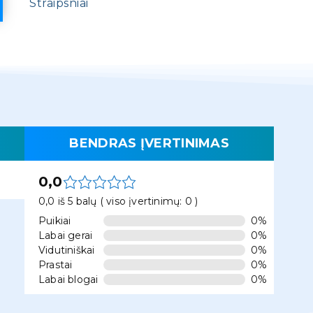
Straipsniai
BENDRAS ĮVERTINIMAS
0,0
0,0 iš 5 balų ( viso įvertinimų: 0 )
Puikiai
0%
Labai gerai
0%
Vidutiniškai
0%
Prastai
0%
Labai blogai
0%