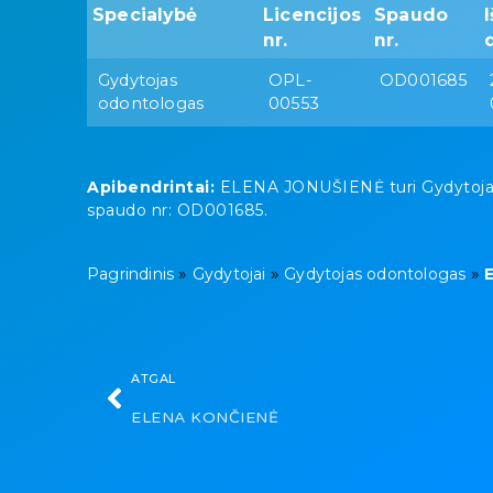
Specialybė
Licencijos
Spaudo
nr.
nr.
Gydytojas
OPL-
OD001685
odontologas
00553
Apibendrintai:
ELENA JONUŠIENĖ turi Gydytojas o
spaudo nr: OD001685.
»
»
»
Pagrindinis
Gydytojai
Gydytojas odontologas
ATGAL
ELENA KONČIENĖ