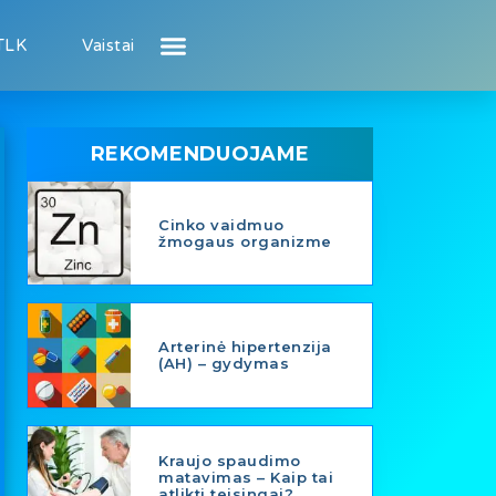
TLK
Vaistai
Atsiliepimai apie gydytojus
Atsiliepimai apie įstaigas
Puslapis pacientui
Puslapis gydytojui
REKOMENDUOJAME
Cinko vaidmuo
žmogaus organizme
Arterinė hipertenzija
(AH) – gydymas
Kraujo spaudimo
matavimas – Kaip tai
atlikti teisingai?