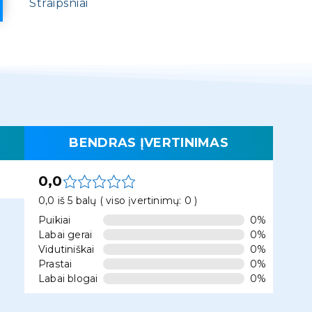
Straipsniai
BENDRAS ĮVERTINIMAS
0,0
0,0 iš 5 balų ( viso įvertinimų: 0 )
Puikiai
0%
Labai gerai
0%
Vidutiniškai
0%
Prastai
0%
Labai blogai
0%