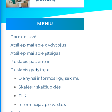
MENIU
Parduotuvė
Atsiliepimai apie gydytojus
Atsiliepimai apie įstaigas
Puslapis pacientui
Puslapis gydytojui
Dienynai ir formos ligų sekimui
Skalės ir skaičiuoklės
TLK
Informacija apie vaistus