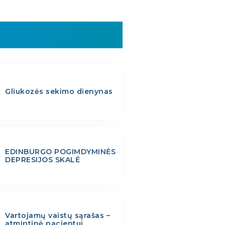
Gliukozės sekimo dienynas
EDINBURGO POGIMDYMINĖS
DEPRESIJOS SKALĖ
Vartojamų vaistų sąrašas –
atmintinė pacientui