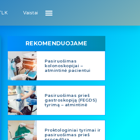
TLK
Vaistai
Atsiliepimai apie gydytojus
Atsiliepimai apie įstaigas
Puslapis pacientui
Puslapis gydytojui
REKOMENDUOJAME
Pasiruošimas
kolonoskopijai –
atmintinė pacientui
Pasiruošimas prieš
gastroskopiją (FEGDS)
tyrimą – atmintinė
Proktologiniai tyrimai ir
pasiruošimas prieš
procedūrą