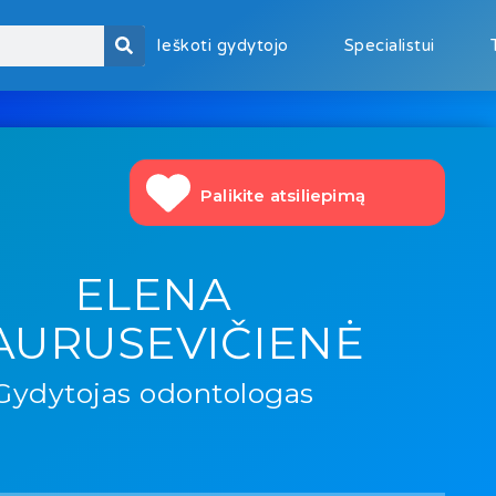
Ieškoti gydytojo
Specialistui
Palikite atsiliepimą
ELENA
AURUSEVIČIENĖ
Gydytojas odontologas