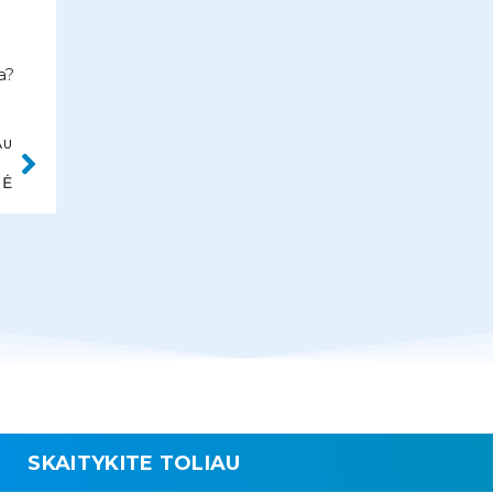
a?
AU
NĖ
SKAITYKITE TOLIAU