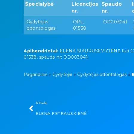
Specialybė
Licencijos
Spaudo
nr.
nr.
Gydytojas
OPL-
OD003041
odontologas
01538
Apibendrintai:
ELENA SIAURUSEVIČIENĖ turi Gydyt
01538, spaudo nr: OD003041.
»
»
»
Pagrindinis
Gydytojai
Gydytojas odontologas
ATGAL
ELENA PETRAUSKIENĖ