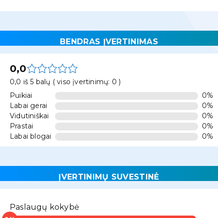
BENDRAS ĮVERTINIMAS
0,0
0,0 iš 5 balų ( viso įvertinimų: 0 )
Puikiai
0%
Labai gerai
0%
Vidutiniškai
0%
Prastai
0%
Labai blogai
0%
ĮVERTINIMŲ SUVESTINĖ
Paslaugų kokybė