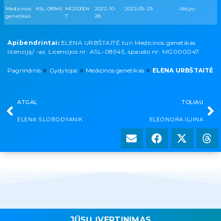
Medicinos
ASL-08945
MG00004
2022-10-
2023-05-29
Aktyvi
genetikas
7
28
Apibendrintai:
ELENA URBŠTAITĖ turi Medicinos genetikas
licenciją/ -as. Licencijos nr: ASL-08945, spaudo nr: MG000047.
»
»
»
Pagrindinis
Gydytojai
Medicinos genetikas
ELENA URBŠTAITĖ
ATGAL
TOLIAU
ELENA SLOBODYANIK
ELEONORA ILJINA
JŪSŲ ĮVERTINIMAS