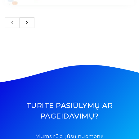
TURITE PASIŪLYMŲ AR
PAGEIDAVIMŲ?
Mums rūpi jūsų nuomonė