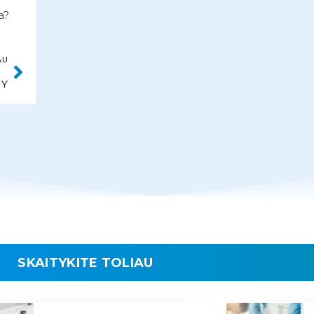
a?
AU
HY
SKAITYKITE TOLIAU