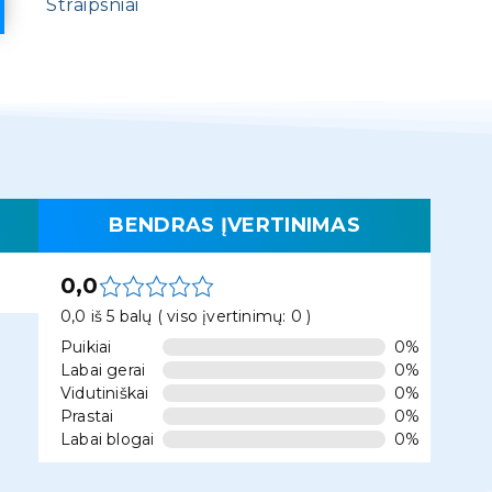
Straipsniai
BENDRAS ĮVERTINIMAS
0,0
0,0 iš 5 balų ( viso įvertinimų: 0 )
Puikiai
0%
Labai gerai
0%
Vidutiniškai
0%
Prastai
0%
Labai blogai
0%