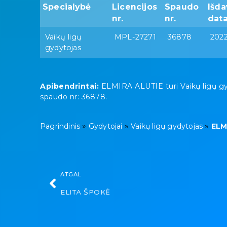
Specialybė
Licencijos
Spaudo
Išd
nr.
nr.
dat
Vaikų ligų
MPL-27271
36878
2022
gydytojas
Apibendrintai:
ELMIRA ALUTIE turi Vaikų ligų gydy
spaudo nr: 36878.
»
»
»
Pagrindinis
Gydytojai
Vaikų ligų gydytojas
ELM
ATGAL
ELITA ŠPOKĖ