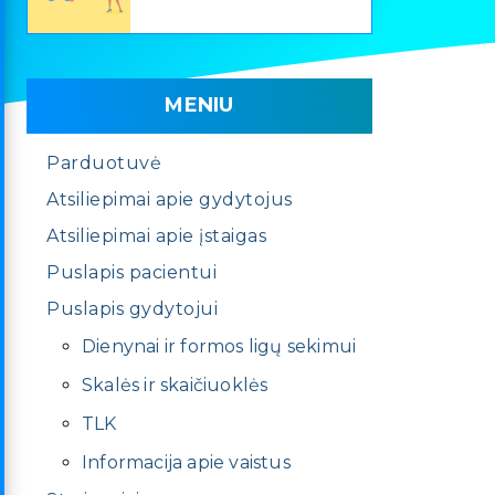
MENIU
Parduotuvė
Atsiliepimai apie gydytojus
Atsiliepimai apie įstaigas
Puslapis pacientui
Puslapis gydytojui
Dienynai ir formos ligų sekimui
Skalės ir skaičiuoklės
TLK
Informacija apie vaistus