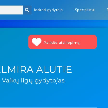
Ieškoti gydytojo
Specialistui
Palikite atsiliepimą
ELMIRA ALUTIE
Vaikų ligų gydytojas