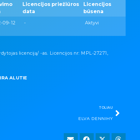
avimo
Licencijos priežiūros
Licencijos
a
data
būsena
-09-12
-
Aktyvi
tojas licenciją/ -as. Licencijos nr: MPL-27271,
IRA ALUTIE
TOLIAU
ELVA DENNIHY