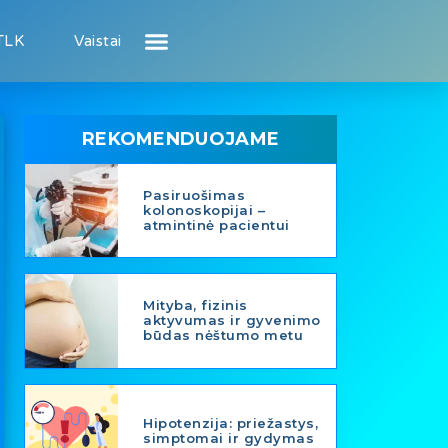
TLK
Vaistai
Atsiliepimai apie gydytojus
Atsiliepimai apie įstaigas
Puslapis pacientui
Puslapis gydytojui
REKOMENDUOJAME
Pasiruošimas
kolonoskopijai –
atmintinė pacientui
Mityba, fizinis
aktyvumas ir gyvenimo
būdas nėštumo metu
Hipotenzija: priežastys,
simptomai ir gydymas