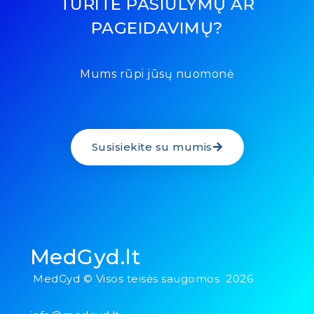
TURITE PASIŪLYMŲ AR
PAGEIDAVIMŲ?
Mums rūpi jūsų nuomonė
Susisiekite su mumis
MedGyd.lt
MedGyd © Visos teisės saugomos 2026