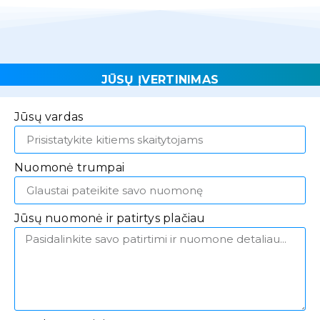
JŪSŲ ĮVERTINIMAS
Jūsų vardas
Nuomonė trumpai
Jūsų nuomonė ir patirtys plačiau