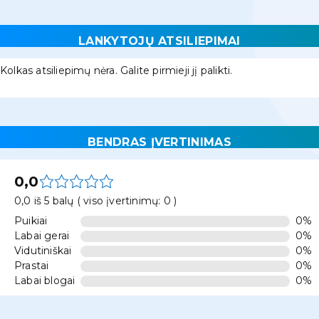
LANKYTOJŲ ATSILIEPIMAI
Kolkas atsiliepimų nėra. Galite pirmieji jį palikti.
BENDRAS ĮVERTINIMAS
0,0
0,0 iš 5 balų ( viso įvertinimų: 0 )
Puikiai
0%
Labai gerai
0%
Vidutiniškai
0%
Prastai
0%
Labai blogai
0%