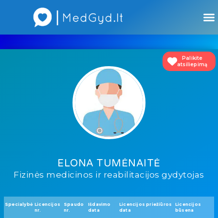
Atsiliepimai apie gydytojus
Atsiliepimai apie įstaigas
Palikite
atsiliepimą
ELONA TUMĖNAITĖ
Fizinės medicinos ir reabilitacijos gydytojas
Specialybė
Licencijos
Spaudo
Išdavimo
Licencijos priežiūros
Licencijos
nr.
nr.
data
data
būsena