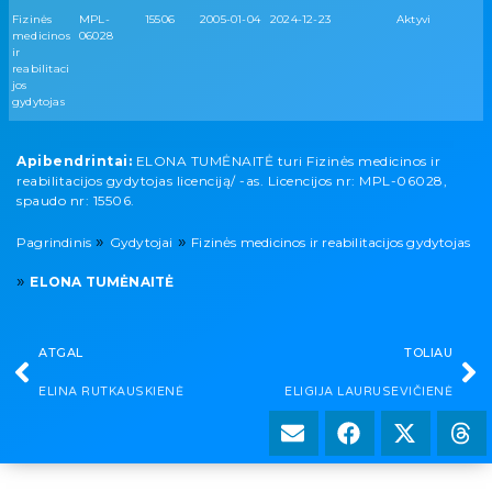
Fizinės
MPL-
15506
2005-01-04
2024-12-23
Aktyvi
medicinos
06028
ir
reabilitaci
jos
gydytojas
Apibendrintai:
ELONA TUMĖNAITĖ turi Fizinės medicinos ir
reabilitacijos gydytojas licenciją/ -as. Licencijos nr: MPL-06028,
spaudo nr: 15506.
»
»
Pagrindinis
Gydytojai
Fizinės medicinos ir reabilitacijos gydytojas
»
ELONA TUMĖNAITĖ
ATGAL
TOLIAU
ELINA RUTKAUSKIENĖ
ELIGIJA LAURUSEVIČIENĖ