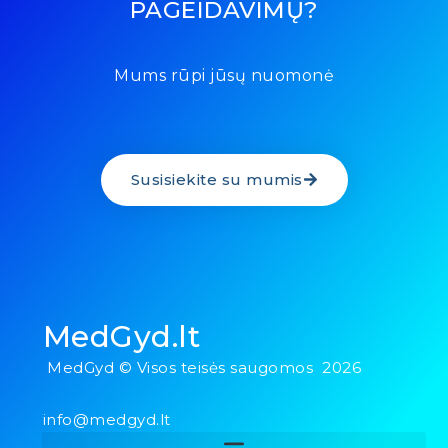
PAGEIDAVIMŲ?
Mums rūpi jūsų nuomonė
Susisiekite su mumis
MedGyd.lt
MedGyd © Visos teisės saugomos 2026
info@medgyd.lt