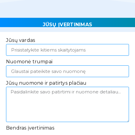
JŪSŲ ĮVERTINIMAS
Jūsų vardas
Nuomonė trumpai
Jūsų nuomonė ir patirtys plačiau
Bendras įvertinimas