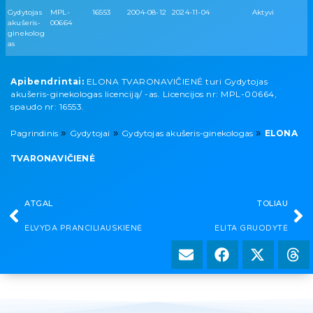
Gydytojas
MPL-
16553
2004-08-12
2024-11-04
Aktyvi
akušeris-
00664
ginekolog
as
Apibendrintai:
ELONA TVARONAVIČIENĖ turi Gydytojas
akušeris-ginekologas licenciją/ -as. Licencijos nr: MPL-00664,
spaudo nr: 16553.
»
»
»
Pagrindinis
Gydytojai
Gydytojas akušeris-ginekologas
ELONA
TVARONAVIČIENĖ
ATGAL
TOLIAU
ELVYDA PRANCILIAUSKIENĖ
ELITA GRUODYTĖ