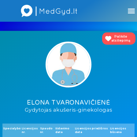
Atsiliepimai apie gydytojus
Atsiliepimai apie įstaigas
Palikite
atsiliepimą
ELONA TVARONAVIČIENĖ
Gydytojas akušeris-ginekologas
Specialybė
Licencijos
Spaudo
Išdavimo
Licencijos priežiūros
Licencijos
nr.
nr.
data
data
būsena