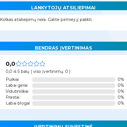
LANKYTOJŲ ATSILIEPIMAI
Kolkas atsiliepimų nėra. Galite pirmieji jį palikti.
BENDRAS ĮVERTINIMAS
0,0
0,0 iš 5 balų ( viso įvertinimų: 0 )
Puikiai
0%
Labai gerai
0%
Vidutiniškai
0%
Prastai
0%
Labai blogai
0%
ĮVERTINIMŲ SUVESTINĖ