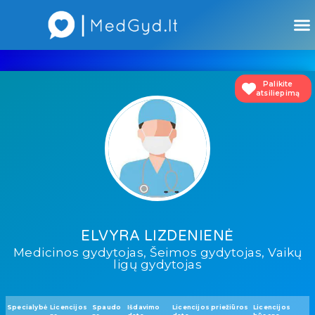
Atsiliepimai apie gydytojus
Atsiliepimai apie įstaigas
Palikite
atsiliepimą
ELVYRA LIZDENIENĖ
Medicinos gydytojas, Šeimos gydytojas, Vaikų
ligų gydytojas
Specialybė
Licencijos
Spaudo
Išdavimo
Licencijos priežiūros
Licencijos