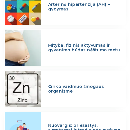
Arterinė hipertenzija (AH) –
gydymas
Mityba, fizinis aktyvumas ir
gyvenimo būdas nėštumo metu
Cinko vaidmuo žmogaus
organizme
Nuovargis: priežastys,