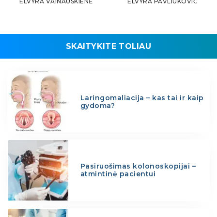
ELVYRA VAINAUSKIENĖ
ELVYRA PAVLIUKOVIČ
SKAITYKITE TOLIAU
Laringomaliacija – kas tai ir kaip
gydoma?
Pasiruošimas kolonoskopijai –
atmintinė pacientui