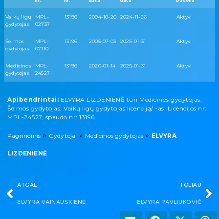
nr.
nr.
data
data
būsena
Vaikų ligų
MPL-
13196
2004-10-20
2024-11-26
Aktyvi
gydytojas
02737
Šeimos
MPL-
13196
2005-07-03
2025-01-31
Aktyvi
gydytojas
07110
Medicinos
MPL-
13196
2020-01-14
2025-01-31
Aktyvi
gydytojas
24527
Apibendrintai:
ELVYRA LIZDENIENĖ turi Medicinos gydytojas,
Šeimos gydytojas, Vaikų ligų gydytojas licenciją/ -as. Licencijos nr:
MPL-24527, spaudo nr: 13196.
»
»
»
Pagrindinis
Gydytojai
Medicinos gydytojas
ELVYRA
LIZDENIENĖ
ATGAL
TOLIAU
ELVYRA VAINAUSKIENĖ
ELVYRA PAVLIUKOVIČ