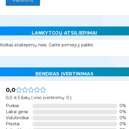
Patvirtinti
LANKYTOJŲ ATSILIEPIMAI
Kolkas atsiliepimų nėra. Galite pirmieji jį palikti.
BENDRAS ĮVERTINIMAS
0,0
0,0 iš 5 balų ( viso įvertinimų: 0 )
Puikiai
0%
Labai gerai
0%
Vidutiniškai
0%
Prastai
0%