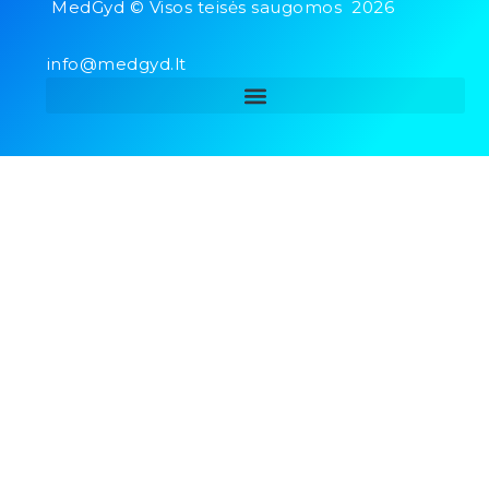
MedGyd © Visos teisės saugomos 2026
info@medgyd.lt