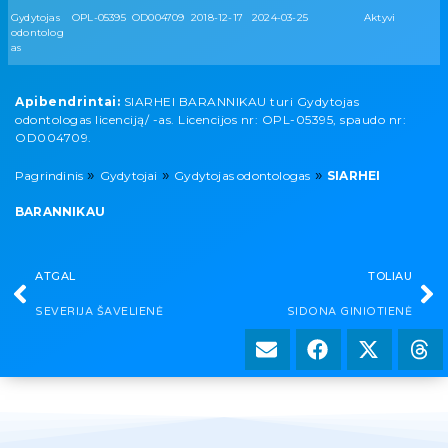
Gydytojas
OPL-05395
OD004709
2018-12-17
2024-03-25
Aktyvi
odontolog
as
Apibendrintai:
SIARHEI BARANNIKAU turi Gydytojas
odontologas licenciją/ -as. Licencijos nr: OPL-05395, spaudo nr:
OD004709.
»
»
»
Pagrindinis
Gydytojai
Gydytojas odontologas
SIARHEI
BARANNIKAU
ATGAL
TOLIAU
SEVERIJA ŠAVELIENĖ
SIDONA GINIOTIENĖ