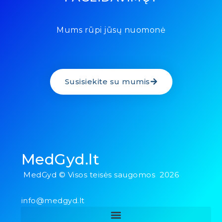
Mums rūpi jūsų nuomonė
Susisiekite su mumis
MedGyd.lt
MedGyd © Visos teisės saugomos 2026
info@medgyd.lt