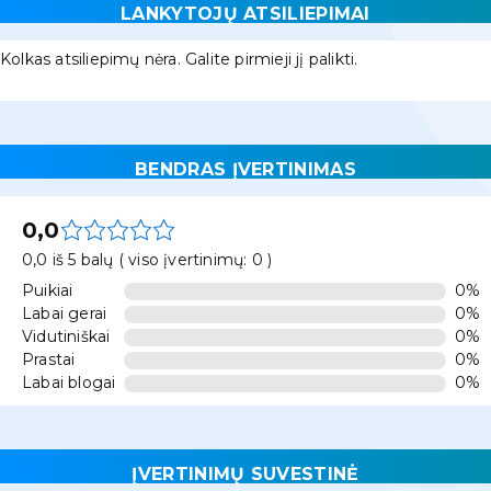
LANKYTOJŲ ATSILIEPIMAI
Kolkas atsiliepimų nėra. Galite pirmieji jį palikti.
BENDRAS ĮVERTINIMAS
0,0
0,0 iš 5 balų ( viso įvertinimų: 0 )
Puikiai
0%
Labai gerai
0%
Vidutiniškai
0%
Prastai
0%
Labai blogai
0%
ĮVERTINIMŲ SUVESTINĖ