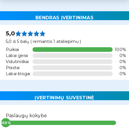
BENDRAS ĮVERTINIMAS
5,0
5,0 iš 5 balų ( remiantis 1 atsiliepimu )
Puikiai
100%
Labai gerai
0%
Vidutiniškai
0%
Prastai
0%
Labai blogai
0%
ĮVERTINIMŲ SUVESTINĖ
Paslaugų kokybė