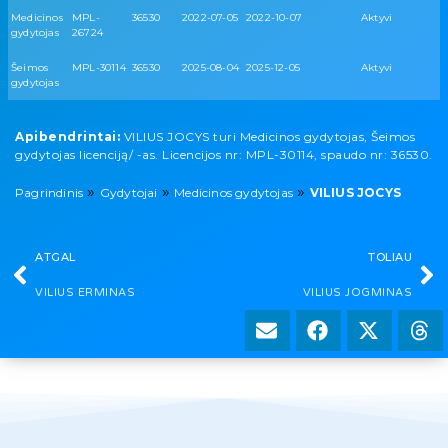
Medicinos
MPL-
36530
2022-07-05
2022-10-07
Aktyvi
gydytojas
26724
Šeimos
MPL-30114
36530
2025-08-04
2025-12-05
Aktyvi
gydytojas
Apibendrintai:
VILIUS JOCYS turi Medicinos gydytojas, Šeimos
gydytojas licenciją/ -as. Licencijos nr: MPL-30114, spaudo nr: 36530.
»
»
»
Pagrindinis
Gydytojai
Medicinos gydytojas
VILIUS JOCYS
ATGAL
TOLIAU
VILIUS ERMINAS
VILIUS JOGMINAS