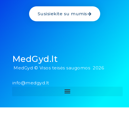
Susisiekite su mumis
MedGyd.lt
MedGyd © Visos teisės saugomos 2026
info@medgyd.lt