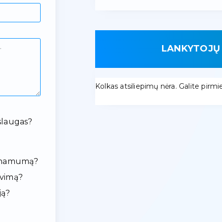
LANKYTOJŲ 
Kolkas atsiliepimų nėra. Galite pirmieji
slaugas?
ieinamumą?
avimą?
ją?