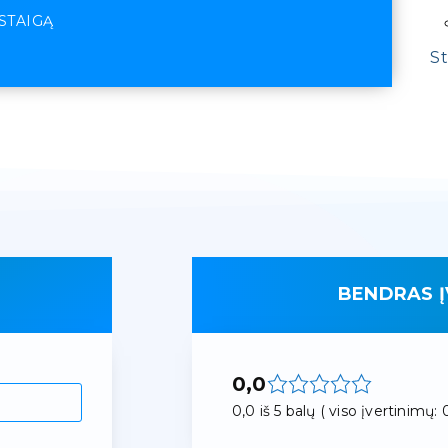
ĮSTAIGĄ
St
BENDRAS Į
0,0
0,0 iš 5 balų ( viso įvertinimų: 0