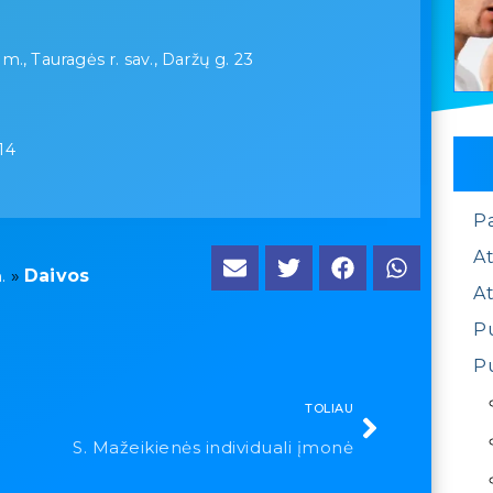
m., Tauragės r. sav., Daržų g. 23
14
P
At
»
Daivos
.
At
Pu
Pu
TOLIAU
S. Mažeikienės individuali įmonė