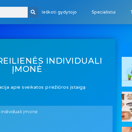
Ieškoti gydytojo
Specialistui
REILIENĖS INDIVIDUALI
ĮMONĖ
cija apie sveikatos priežiūros įstaigą
 individuali įmonė