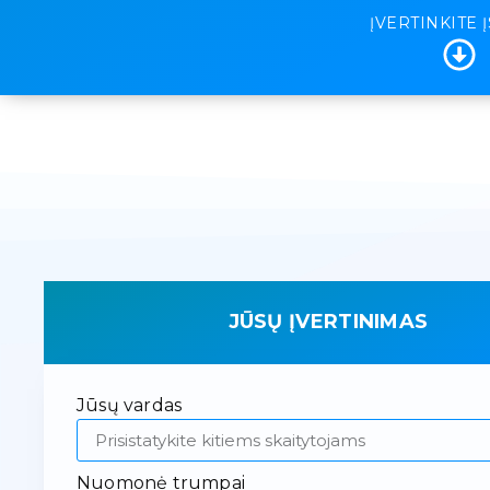
ĮVERTINKITE 
JŪSŲ ĮVERTINIMAS
Jūsų vardas
Nuomonė trumpai