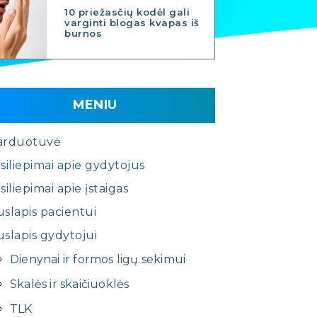
10 priežasčių kodėl gali
varginti blogas kvapas iš
burnos
MENIU
arduotuvė
siliepimai apie gydytojus
siliepimai apie įstaigas
slapis pacientui
slapis gydytojui
Dienynai ir formos ligų sekimui
Skalės ir skaičiuoklės
TLK