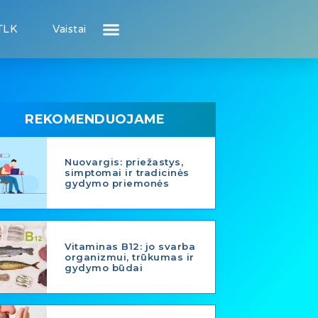
TLK
Vaistai
Atsiliepimai apie gydytojus
Atsiliepimai apie įstaigas
Naujienos
Puslapis pacientui
Puslapis gydytojui
REKOMENDUOJAME
Nuovargis: priežastys,
simptomai ir tradicinės
gydymo priemonės
Vitaminas B12: jo svarba
organizmui, trūkumas ir
gydymo būdai