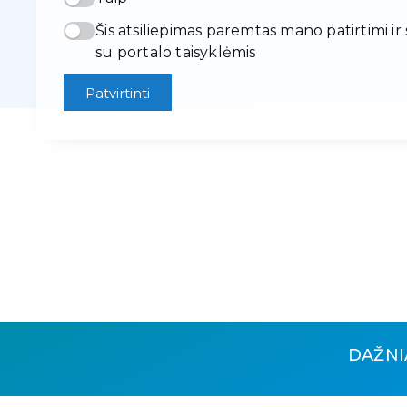
Šis atsiliepimas paremtas mano patirtimi ir
su portalo taisyklėmis
Patvirtinti
DAŽNI