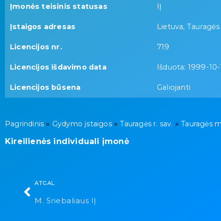
Įmonės teisinis statusas
IĮ
Įstaigos adresas
Lietuva, Tauragės 
Licencijos nr.
719
Licencijos išdavimo data
Išduota: 1999-10-
Licencijos būsena
Galiojanti
»
»
»
Pagrindinis
Gydymo įstaigos
Tauragės r. sav.
Tauragės m
Kireilienės individuali įmonė
ATGAL
M. Sriebaliaus IĮ