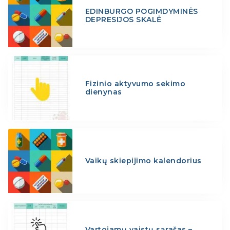
EDINBURGO POGIMDYMINĖS
DEPRESIJOS SKALĖ
Fizinio aktyvumo sekimo
dienynas
Vaikų skiepijimo kalendorius
Vartojamų vaistų sąrašas –