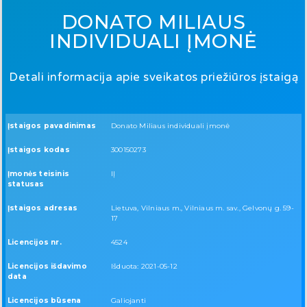
DONATO MILIAUS
INDIVIDUALI ĮMONĖ
Detali informacija apie sveikatos priežiūros įstaigą
Įstaigos pavadinimas
Donato Miliaus individuali įmonė
Įstaigos kodas
300150273
Įmonės teisinis
IĮ
statusas
Įstaigos adresas
Lietuva, Vilniaus m., Vilniaus m. sav., Gelvonų g. 59-
17
Licencijos nr.
4524
Licencijos išdavimo
Išduota: 2021-05-12
data
Licencijos būsena
Galiojanti