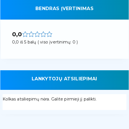
BENDRAS ĮVERTINIMAS
0,0
0,0 iš 5 balų ( viso įvertinimų: 0 )
LANKYTOJŲ ATSILIEPIMAI
Kolkas atsiliepimų nėra. Galite pirmieji jį palikti.