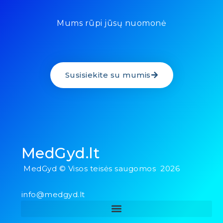
Mums rūpi jūsų nuomonė
Susisiekite su mumis
MedGyd.lt
MedGyd © Visos teisės saugomos 2026
info@medgyd.lt