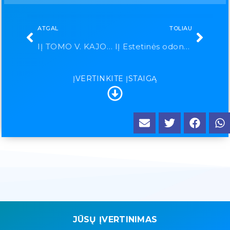
ATGAL
TOLIAU
IĮ TOMO V. KAJOKO MEDICINOS PRAKTIKA
IĮ Estetinės odontologijos centras „VivaDens“
ĮVERTINKITE ĮSTAIGĄ
JŪSŲ ĮVERTINIMAS