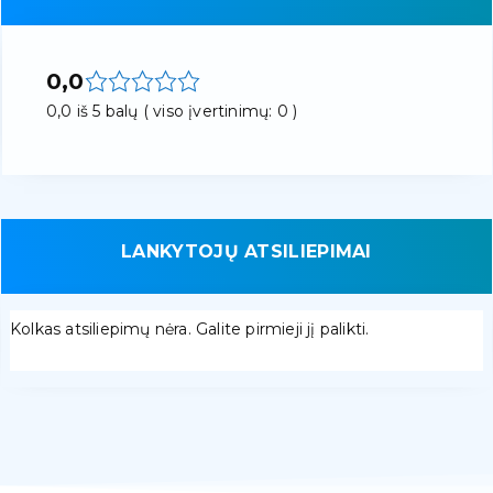
0,0
0,0 iš 5 balų ( viso įvertinimų: 0 )
LANKYTOJŲ ATSILIEPIMAI
Kolkas atsiliepimų nėra. Galite pirmieji jį palikti.