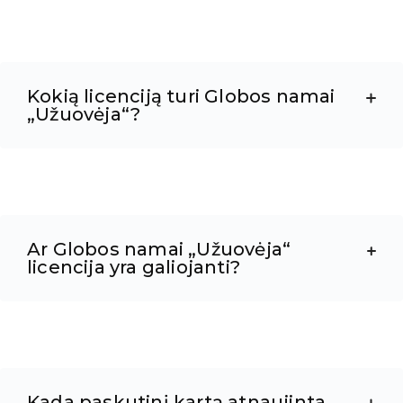
Kokią licenciją turi Globos namai
„Užuovėja“?
Ar Globos namai „Užuovėja“
licencija yra galiojanti?
Kada paskutinį kartą atnaujinta