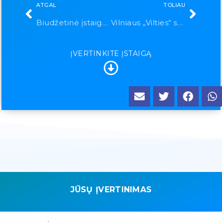
ATGAL
TOLIAU
Biudžetinė įstaiga dienos centras „Šviesa”
Vilniaus „Vilties“ specialioji mokykla – daugiafunkcinis centras
ĮVERTINKITE ĮSTAIGĄ
JŪSŲ ĮVERTINIMAS