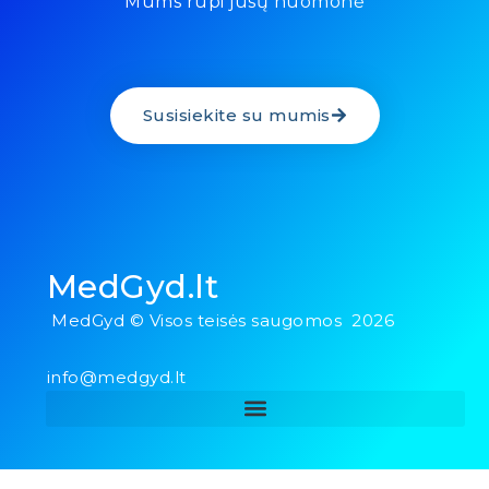
Mums rūpi jūsų nuomonė
Susisiekite su mumis
MedGyd.lt
MedGyd © Visos teisės saugomos 2026
info@medgyd.lt