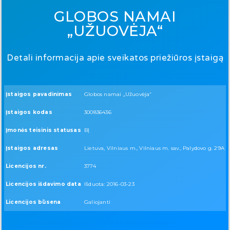
GLOBOS NAMAI
„UŽUOVĖJA“
Detali informacija apie sveikatos priežiūros įstaigą
Įstaigos pavadinimas
Globos namai „Užuovėja“
Įstaigos kodas
300836436
Įmonės teisinis statusas
BĮ
Įstaigos adresas
Lietuva, Vilniaus m., Vilniaus m. sav., Palydovo g. 29A
Licencijos nr.
3774
Licencijos išdavimo data
Išduota: 2016-03-23
Licencijos būsena
Galiojanti