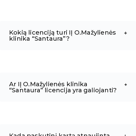
Kokią licenciją turi IĮ O.Mažylienės
klinika “Santaura”?
Ar IĮ O.Mažylienės klinika
“Santaura” licencija yra galiojanti?
Kada paskutinį kartą atnaujinta