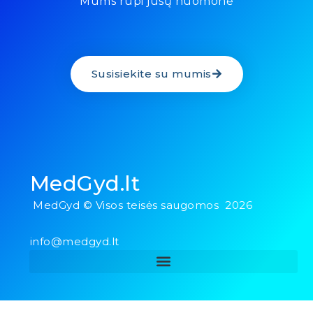
Mums rūpi jūsų nuomonė
Susisiekite su mumis
MedGyd.lt
MedGyd © Visos teisės saugomos 2026
info@medgyd.lt