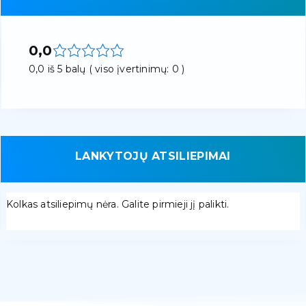
0,0
0,0 iš 5 balų ( viso įvertinimų: 0 )
LANKYTOJŲ ATSILIEPIMAI
Kolkas atsiliepimų nėra. Galite pirmieji jį palikti.