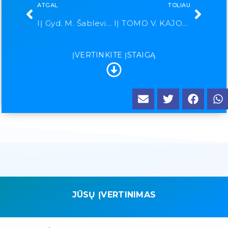
ATGAL
TOLIAU
IĮ Gyd. M. Šablevičiaus kabinetas
IĮ TOMO V. KAJOKO MEDICINOS PRAKTIKA
ĮVERTINKITE ĮSTAIGĄ
JŪSŲ ĮVERTINIMAS