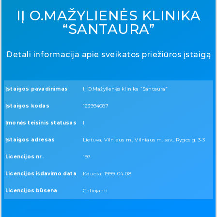
IĮ O.MAŽYLIENĖS KLINIKA
“SANTAURA”
Detali informacija apie sveikatos priežiūros įstaigą
Įstaigos pavadinimas
IĮ O.Mažylienės klinika “Santaura”
Įstaigos kodas
123994087
Įmonės teisinis statusas
IĮ
Įstaigos adresas
Lietuva, Vilniaus m., Vilniaus m. sav., Rygos g. 3-3
Licencijos nr.
197
Licencijos išdavimo data
Išduota: 1999-04-08
Licencijos būsena
Galiojanti