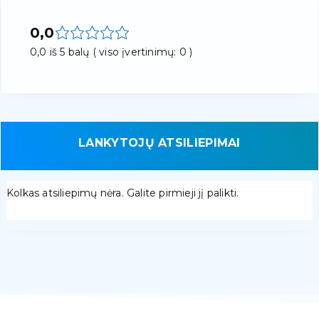
0,0
0,0 iš 5 balų ( viso įvertinimų: 0 )
LANKYTOJŲ ATSILIEPIMAI
Kolkas atsiliepimų nėra. Galite pirmieji jį palikti.