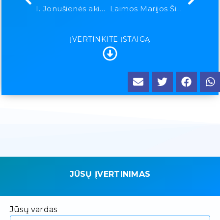
I. Jonušienės akių ligų kabinetas
Laimos Marijos Šilgalienės įmonė „Sveikata „
ĮVERTINKITE ĮSTAIGĄ
JŪSŲ ĮVERTINIMAS
Jūsų vardas