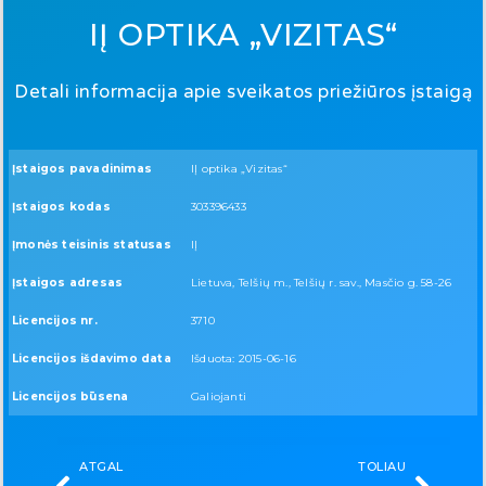
IĮ OPTIKA „VIZITAS“
Detali informacija apie sveikatos priežiūros įstaigą
Įstaigos pavadinimas
IĮ optika „Vizitas“
Įstaigos kodas
303396433
Įmonės teisinis statusas
IĮ
Įstaigos adresas
Lietuva, Telšių m., Telšių r. sav., Masčio g. 58-26
Licencijos nr.
3710
Licencijos išdavimo data
Išduota: 2015-06-16
Licencijos būsena
Galiojanti
ATGAL
TOLIAU