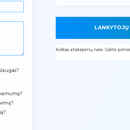
LANKYTOJŲ 
Kolkas atsiliepimų nėra. Galite pirmieji
slaugas?
ieinamumą?
avimą?
ją?