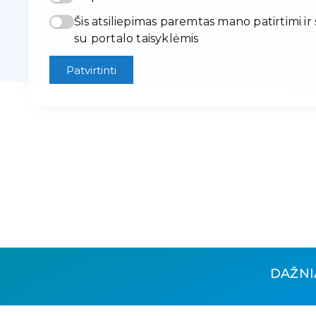
Šis atsiliepimas paremtas mano patirtimi ir
su portalo taisyklėmis
Patvirtinti
DAŽNI