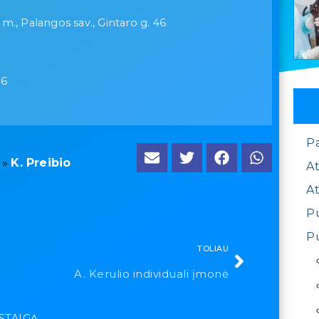
m., Palangos sav., Gintaro g. 46
26
P
»
K. Preibio
At
At
Pu
Pu
TOLIAU
A. Kerulio individuali įmonė
ĮSTAIGĄ