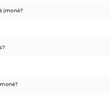
nė įmonė?
s?
 įmonė?