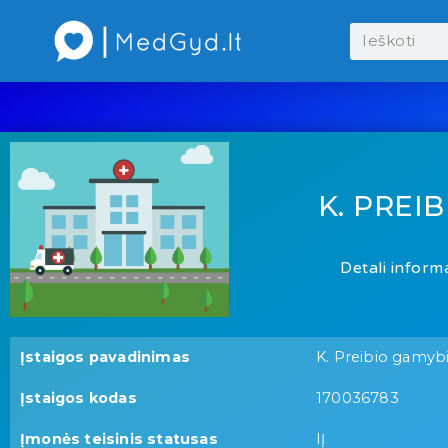
K. PREI
Detali informa
Įstaigos pavadinimas
K. Preibio gamy
Įstaigos kodas
170036783
Įmonės teisinis statusas
IĮ