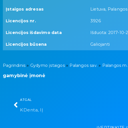
Įstaigos adresas
Lietuva, Palangos 
Licencijos nr.
3926
Licencijos išdavimo data
Išduota: 2017-10-
Licencijos būsena
Galiojanti
»
»
»
Pagrindinis
Gydymo įstaigos
Palangos sav.
Palangos m.
gamybinė įmonė
ATGAL
KDenta, IĮ
ĮVERTINKITE 