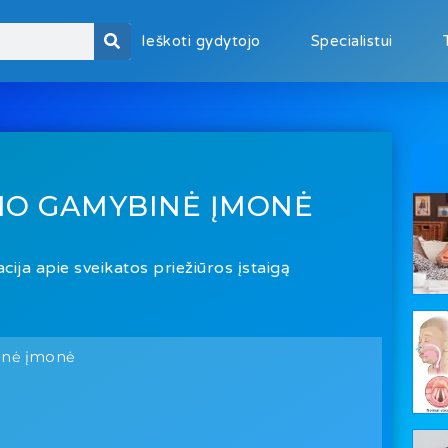
Ieškoti gydytojo
Specialistui
BIO GAMYBINĖ ĮMONĖ
cija apie sveikatos priežiūros įstaigą
binė įmonė