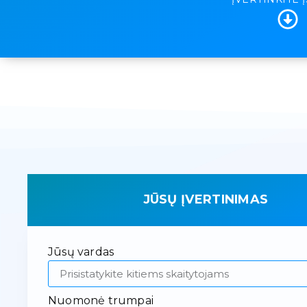
JŪSŲ ĮVERTINIMAS
Jūsų vardas
Nuomonė trumpai