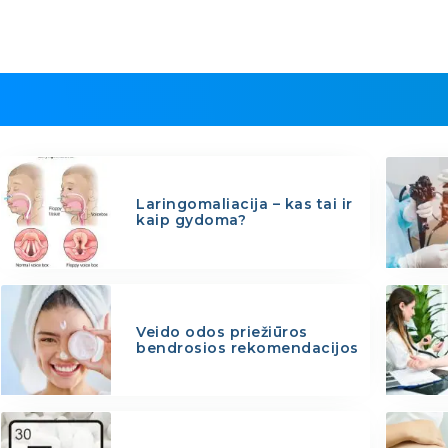
Laringomaliacija – kas tai ir
kaip gydoma?
Veido odos priežiūros
bendrosios rekomendacijos