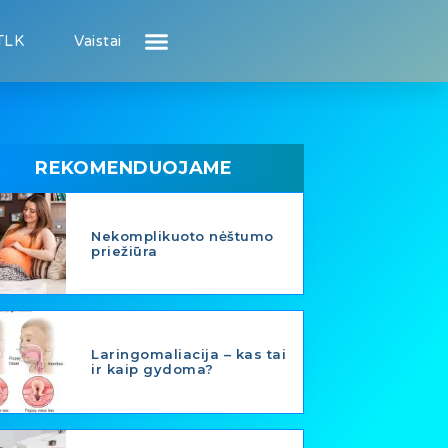
TLK
Vaistai
Atsiliepimai apie gydytojus
Atsiliepimai apie įstaigas
Naujienos
Puslapis pacientui
Puslapis gydytojui
REKOMENDUOJAME
Nekomplikuoto nėštumo
priežiūra
Laringomaliacija – kas tai
ir kaip gydoma?