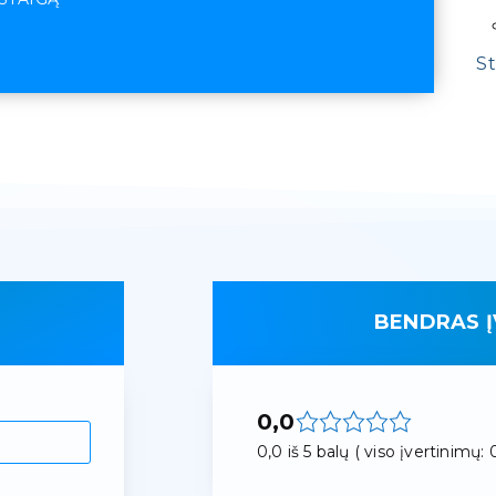
St
BENDRAS Į
0,0
0,0 iš 5 balų ( viso įvertinimų: 0