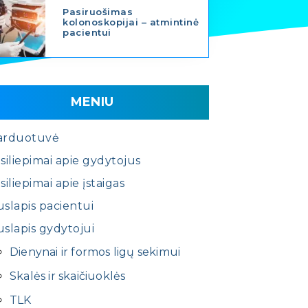
Pasiruošimas
kolonoskopijai – atmintinė
pacientui
MENIU
arduotuvė
siliepimai apie gydytojus
siliepimai apie įstaigas
slapis pacientui
slapis gydytojui
Dienynai ir formos ligų sekimui
Skalės ir skaičiuoklės
TLK