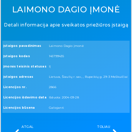
LAIMONO DAGIO ĮMONĖ
Detali informacija apie sveikatos priežiūros įstaigą
Įstaigos pavadinimas
Laimono Dagio įmonė
Įstaigos kodas
145799435
Įmonės teisinis statusas
IĮ
Įstaigos adresas
Lietuva, Šiaulių r. sav., , Rupeikių g. 29-3 Meškuičiai
Licencijos nr.
2866
Licencijos išdavimo data
Išduota: 2004-09-28
Licencijos būsena
Galiojanti
ATGAL
TOLIAU