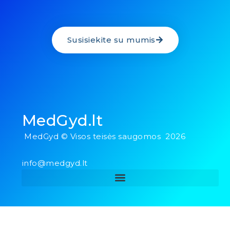
Susisiekite su mumis
MedGyd.lt
MedGyd © Visos teisės saugomos 2026
info@medgyd.lt