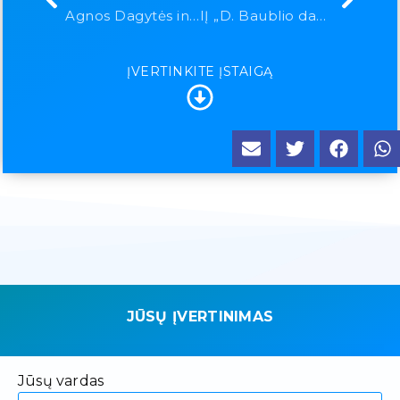
Agnos Dagytės individuali įmonė
IĮ „D. Baublio dantų techniko laboratorija“
ĮVERTINKITE ĮSTAIGĄ
JŪSŲ ĮVERTINIMAS
Jūsų vardas