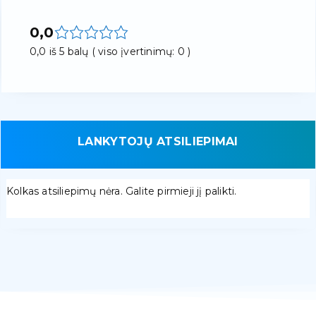
0,0
0,0 iš 5 balų ( viso įvertinimų: 0 )
LANKYTOJŲ ATSILIEPIMAI
Kolkas atsiliepimų nėra. Galite pirmieji jį palikti.